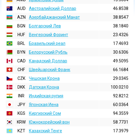
AUD
Австралийский Доллар
46.8538
AZN
Азербайджанский Манат
38.8547
BGN
Болгарский Лев
38.1840
HUF
Венгерский Форинт
23.4326
BRL
Бразильский реал
17.4693
BYN
Белорусский Рубль
30.6306
CAD
Канадский Доллар
49.5095
CHF
Швейцарский Франк
66.1684
CZK
Чешская Крона
29.0345
DKK
Датская Крона
100.0210
INR
Индийская pупия
92.8212
JPY
Японская Иена
60.0364
KGS
Киргизский Сом
94.3559
KRW
Южнокорейский вон
58.7731
KZT
Казахский Тенге
17.3979