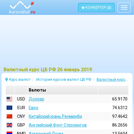
КОНВЕРТЕР ЦБ
Togg
navig
Bалютный курс ЦБ РФ 26 январь 2019
Курс валют
История курсов валют ЦБ РФ
Валютный курс 26 Январь 2019
Валюты
USD
Доллар
65.9170
EUR
Евро
74.6312
CNY
Китайский юань Ренминби
97.4642
GBP
Английский Фунт Стерлингов
86.2656
AMD
Армянский Драм
13.5604