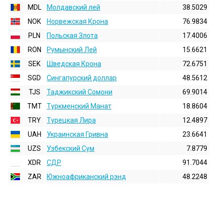
MDL
Молдавский лей
38.5029
NOK
Норвежская Крона
76.9834
PLN
Польская Злота
17.4006
RON
Румынский Лей
15.6621
SEK
Шведская Крона
72.6751
SGD
Сингапурский доллар
48.5612
TJS
Таджикский Сомони
69.9014
TMT
Туркменский Манат
18.8604
TRY
Турецкая Лира
12.4897
UAH
Украинская Гривна
23.6641
UZS
Узбекский Сум
7.8779
XDR
СДР
91.7044
ZAR
Южноафриканский рэнд
48.2248