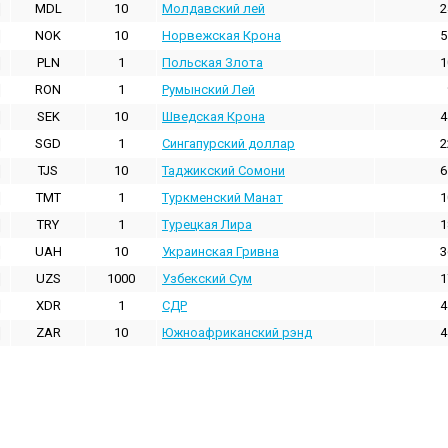
MDL
10
Молдавский лей
2
NOK
10
Норвежская Крона
5
PLN
1
Польская Злота
1
RON
1
Румынский Лей
SEK
10
Шведская Крона
4
SGD
1
Сингапурский доллар
2
TJS
10
Таджикский Сомони
6
TMT
1
Туркменский Манат
1
TRY
1
Турецкая Лира
1
UAH
10
Украинская Гривна
3
UZS
1000
Узбекский Сум
1
XDR
1
СДР
4
ZAR
10
Южноафриканский рэнд
4