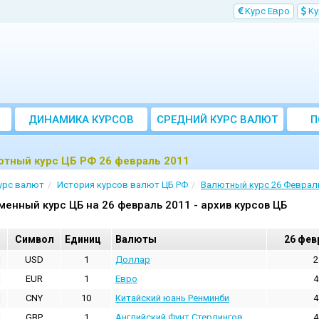
Kурс Евро
Kу
ДИНАМИКА КУРСОВ
CРЕДНИЙ КУРС ВАЛЮТ
П
ЗА МЕСЯЦ
ютный курс ЦБ РФ 26 февраль 2011
урс валют
История курсов валют ЦБ РФ
Валютный курс 26 Феврал
менный курс ЦБ на 26 февраль 2011 - архив курсов ЦБ
Cимвол
Единиц
Валюты
26 фев
USD
1
Доллар
2
EUR
1
Евро
4
CNY
10
Китайский юань Ренминби
4
GBP
1
Английский Фунт Стерлингов
4