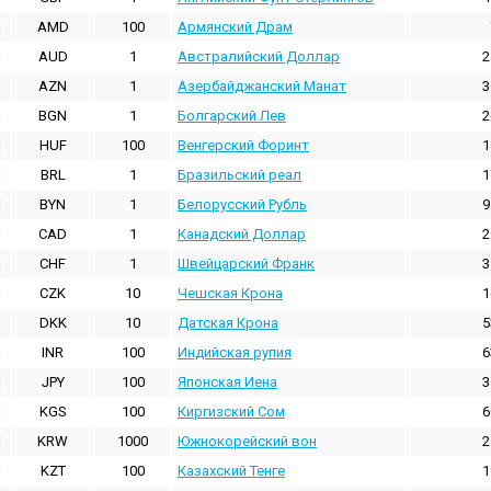
AMD
100
Армянский Драм
AUD
1
Австралийский Доллар
2
AZN
1
Азербайджанский Манат
3
BGN
1
Болгарский Лев
2
HUF
100
Венгерский Форинт
1
BRL
1
Бразильский реал
1
BYN
1
Белорусский Рубль
9
CAD
1
Канадский Доллар
2
CHF
1
Швейцарский Франк
3
CZK
10
Чешская Крона
1
DKK
10
Датская Крона
5
INR
100
Индийская pупия
6
JPY
100
Японская Иена
3
KGS
100
Киргизский Сом
6
KRW
1000
Южнокорейский вон
2
KZT
100
Казахский Тенге
1