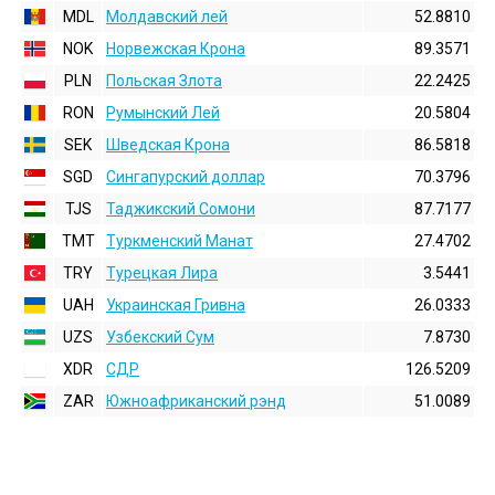
MDL
Молдавский лей
52.8810
NOK
Норвежская Крона
89.3571
PLN
Польская Злота
22.2425
RON
Румынский Лей
20.5804
SEK
Шведская Крона
86.5818
SGD
Сингапурский доллар
70.3796
TJS
Таджикский Сомони
87.7177
TMT
Туркменский Манат
27.4702
TRY
Турецкая Лира
3.5441
UAH
Украинская Гривна
26.0333
UZS
Узбекский Сум
7.8730
XDR
СДР
126.5209
ZAR
Южноафриканский рэнд
51.0089