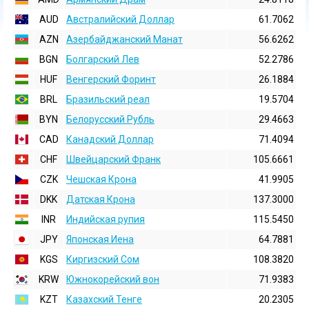
AUD
Австралийский Доллар
61.7062
AZN
Азербайджанский Манат
56.6262
BGN
Болгарский Лев
52.2786
HUF
Венгерский Форинт
26.1884
BRL
Бразильский реал
19.5704
BYN
Белорусский Рубль
29.4663
CAD
Канадский Доллар
71.4094
CHF
Швейцарский Франк
105.6661
CZK
Чешская Крона
41.9905
DKK
Датская Крона
137.3000
INR
Индийская pупия
115.5450
JPY
Японская Иена
64.7881
KGS
Киргизский Сом
108.3820
KRW
Южнокорейский вон
71.9383
KZT
Казахский Тенге
20.2305