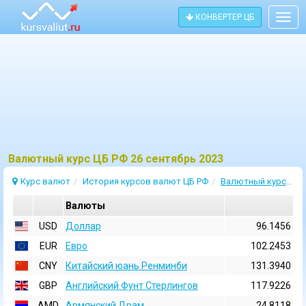
КОНВЕРТЕР ЦБ
Togg
navig
Bалютный курс ЦБ РФ 26 сентябрь 2023
Курс валют
История курсов валют ЦБ РФ
Валютный курс 26 Сентябрь 2023
Валюты
USD
Доллар
96.1456
EUR
Евро
102.2453
CNY
Китайский юань Ренминби
131.3940
GBP
Английский Фунт Стерлингов
117.9226
AMD
Армянский Драм
24.8118