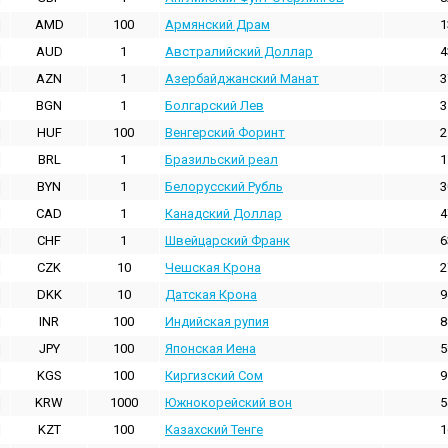
AMD
100
Армянский Драм
1
AUD
1
Австралийский Доллар
4
AZN
1
Азербайджанский Манат
3
BGN
1
Болгарский Лев
3
HUF
100
Венгерский Форинт
2
BRL
1
Бразильский реал
1
BYN
1
Белорусский Рубль
3
CAD
1
Канадский Доллар
4
CHF
1
Швейцарский Франк
6
CZK
10
Чешская Крона
2
DKK
10
Датская Крона
9
INR
100
Индийская pупия
8
JPY
100
Японская Иена
5
KGS
100
Киргизский Сом
9
KRW
1000
Южнокорейский вон
5
KZT
100
Казахский Тенге
1