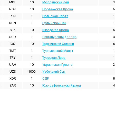
MDL
10
Молдавский лей
3
NOK
10
Норвежская Крона
6
PLN
1
Польская Злота
1
RON
1
Румынский Лей
1
SEK
10
Шведская Крона
6
SGD
1
Сингапурский доллар
4
TJS
10
Таджикский Сомони
6
TMT
1
Туркменский Манат
1
TRY
1
Турецкая Лира
1
UAH
10
Украинская Гривна
2
UZS
1000
Узбекский Сум
XDR
1
СДР
8
ZAR
10
Южноафриканский рэнд
4