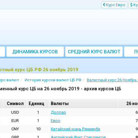
Kурс Евро
Kу
ДИНАМИКА КУРСОВ
CРЕДНИЙ КУРС ВАЛЮТ
П
ЗА МЕСЯЦ
тный курс ЦБ РФ 26 ноябрь 2019
урс валют
История курсов валют ЦБ РФ
Валютный курс 26 Ноябрь 
менный курс ЦБ на 26 ноябрь 2019 - архив курсов ЦБ
Cимвол
Единиц
Валюты
26 но
USD
1
Доллар
6
EUR
1
Евро
7
CNY
10
Китайский юань Ренминби
9
GBP
1
Английский Фунт Стерлингов
8