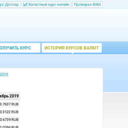
рс Доллар
Bалютный курс онлайн
Проверка IBAN
ОЛУЧИТЬ КУРС
ИСТОРИЯ КУРСОВ ВАЛЮТ
ВАЛЮТ ЦБ
ЦБ РФ
2019
ябрь 2019
3.7637
RUB
0.3122
RUB
0.6739
RUB
2.0766
RUB