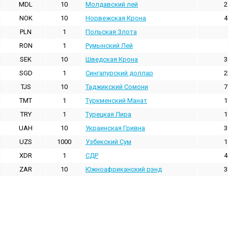
MDL
10
Молдавский лей
2
NOK
10
Норвежская Крона
4
PLN
1
Польская Злота
RON
1
Румынский Лей
SEK
10
Шведская Крона
3
SGD
1
Сингапурский доллар
2
TJS
10
Таджикский Сомони
7
TMT
1
Туркменский Манат
1
TRY
1
Турецкая Лира
1
UAH
10
Украинская Гривна
3
UZS
1000
Узбекский Сум
1
XDR
1
СДР
4
ZAR
10
Южноафриканский рэнд
3