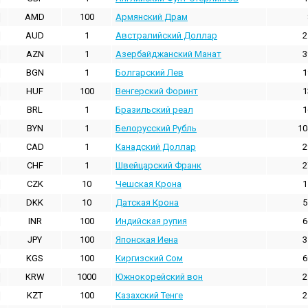
AMD
100
Армянский Драм
AUD
1
Австралийский Доллар
2
AZN
1
Азербайджанский Манат
3
BGN
1
Болгарский Лев
1
HUF
100
Венгерский Форинт
1
BRL
1
Бразильский реал
1
BYN
1
Белорусский Рубль
10
CAD
1
Канадский Доллар
2
CHF
1
Швейцарский Франк
2
CZK
10
Чешская Крона
1
DKK
10
Датская Крона
5
INR
100
Индийская pупия
6
JPY
100
Японская Иена
3
KGS
100
Киргизский Сом
6
KRW
1000
Южнокорейский вон
2
KZT
100
Казахский Тенге
2