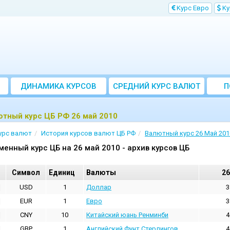
Kурс Евро
Kу
ДИНАМИКА КУРСОВ
CРЕДНИЙ КУРС ВАЛЮТ
П
ЗА МЕСЯЦ
тный курс ЦБ РФ 26 май 2010
урс валют
История курсов валют ЦБ РФ
Валютный курс 26 Май 201
менный курс ЦБ на 26 май 2010 - архив курсов ЦБ
Cимвол
Единиц
Валюты
26
USD
1
Доллар
3
EUR
1
Евро
3
CNY
10
Китайский юань Ренминби
4
GBP
1
Английский Фунт Стерлингов
4