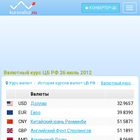
КОНВЕРТЕР ЦБ
Togg
navig
Bалютный курс ЦБ РФ 26 июль 2012
Курс валют
История курсов валют ЦБ РФ
Валютный курс 26 Июль 2012
Валюты
USD
Доллар
32.9657
EUR
Евро
39.8390
CNY
Китайский юань Ренминби
51.5871
GBP
Английский Фунт Стерлингов
51.1891
AMD
Армянский Драм
8.0699