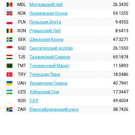
MDL
Молдавский лей
26.3435
NOK
Норвежская Крона
54.1255
PLN
Польская Злота
9.4552
RON
Румынский Лей
8.6413
SEK
Шведская Крона
47.3271
SGD
Сингапурский доллар
26.1550
TJS
Таджикский Сомони
69.1874
TMT
Туркменский Манат
11.5893
TRY
Турецкая Лира
18.0486
UAH
Украинская Гривна
40.7941
UZS
Узбекский Сум
17.3447
XDR
СДР
49.4004
ZAR
Южноафриканский рэнд
38.7426