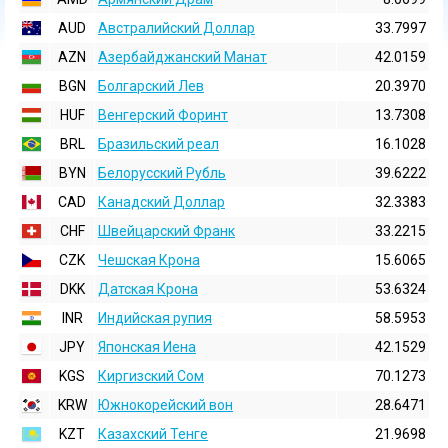
AUD
Австралийский Доллар
33.7997
AZN
Азербайджанский Манат
42.0159
BGN
Болгарский Лев
20.3970
HUF
Венгерский Форинт
13.7308
BRL
Бразильский реал
16.1028
BYN
Белорусский Рубль
39.6222
CAD
Канадский Доллар
32.3383
CHF
Швейцарский Франк
33.2215
CZK
Чешская Крона
15.6065
DKK
Датская Крона
53.6324
INR
Индийская pупия
58.5953
JPY
Японская Иена
42.1529
KGS
Киргизский Сом
70.1273
KRW
Южнокорейский вон
28.6471
KZT
Казахский Тенге
21.9698