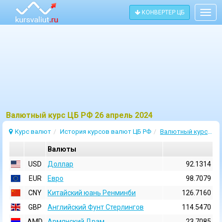
КОНВЕРТЕР ЦБ
Togg
navig
Bалютный курс ЦБ РФ 26 апрель 2024
Курс валют
История курсов валют ЦБ РФ
Валютный курс 26 Апрель 2024
Валюты
USD
Доллар
92.1314
EUR
Евро
98.7079
CNY
Китайский юань Ренминби
126.7160
GBP
Английский Фунт Стерлингов
114.5470
AMD
Армянский Драм
23.7085