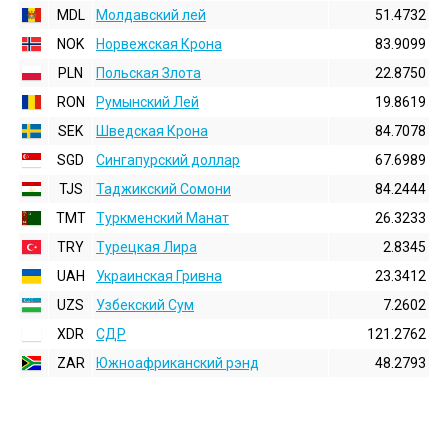
MDL
Молдавский лей
51.4732
NOK
Норвежская Крона
83.9099
PLN
Польская Злота
22.8750
RON
Румынский Лей
19.8619
SEK
Шведская Крона
84.7078
SGD
Сингапурский доллар
67.6989
TJS
Таджикский Сомони
84.2444
TMT
Туркменский Манат
26.3233
TRY
Турецкая Лира
2.8345
UAH
Украинская Гривна
23.3412
UZS
Узбекский Сум
7.2602
XDR
СДР
121.2762
ZAR
Южноафриканский рэнд
48.2793