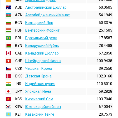
AUD
Австралийский Доллар
60.0605
AZN
Азербайджанский Манат
54.1949
BGN
Болгарский Лев
50.3376
HUF
Венгерский Форинт
25.1505
BRL
Бразильский реал
17.8587
BYN
Белорусский Рубль
28.4488
CAD
Канадский Доллар
67.2050
CHF
Швейцарский Франк
100.9438
CZK
Чешская Крона
39.2550
DKK
Датская Крона
132.0160
INR
Индийская pупия
110.5010
JPY
Японская Иена
59.2828
KGS
Киргизский Сом
103.7040
KRW
Южнокорейский вон
67.0047
KZT
Казахский Тенге
20.7573