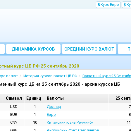
Kурс Евро
Kу
ДИНАМИКА КУРСОВ
CРЕДНИЙ КУРС ВАЛЮТ
П
ЗА МЕСЯЦ
тный курс ЦБ РФ 25 сентябрь 2020
урс валют
История курсов валют ЦБ РФ
Валютный курс 25 Сентябр
менный курс ЦБ на 25 сентябрь 2020 - архив курсов ЦБ
Cимвол
Единиц
Валюты
25 сент
USD
1
Доллар
7
EUR
1
Евро
8
CNY
10
Китайский юань Ренминби
11
GBP
1
Английский Фунт Стерлингов
9