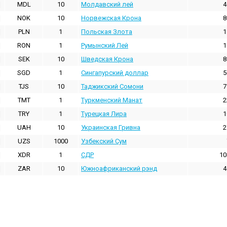
MDL
10
Молдавский лей
4
NOK
10
Норвежская Крона
8
PLN
1
Польская Злота
1
RON
1
Румынский Лей
1
SEK
10
Шведская Крона
8
SGD
1
Сингапурский доллар
5
TJS
10
Таджикский Сомони
7
TMT
1
Туркменский Манат
2
TRY
1
Турецкая Лира
1
UAH
10
Украинская Гривна
2
UZS
1000
Узбекский Сум
XDR
1
СДР
10
ZAR
10
Южноафриканский рэнд
4