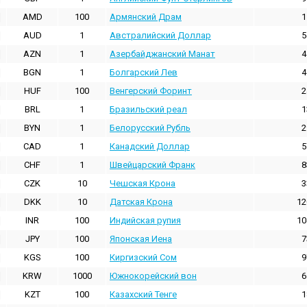
AMD
100
Армянский Драм
1
AUD
1
Австралийский Доллар
5
AZN
1
Азербайджанский Манат
4
BGN
1
Болгарский Лев
4
HUF
100
Венгерский Форинт
2
BRL
1
Бразильский реал
1
BYN
1
Белорусский Рубль
2
CAD
1
Канадский Доллар
5
CHF
1
Швейцарский Франк
8
CZK
10
Чешская Крона
3
DKK
10
Датская Крона
12
INR
100
Индийская pупия
10
JPY
100
Японская Иена
7
KGS
100
Киргизский Сом
9
KRW
1000
Южнокорейский вон
6
KZT
100
Казахский Тенге
1