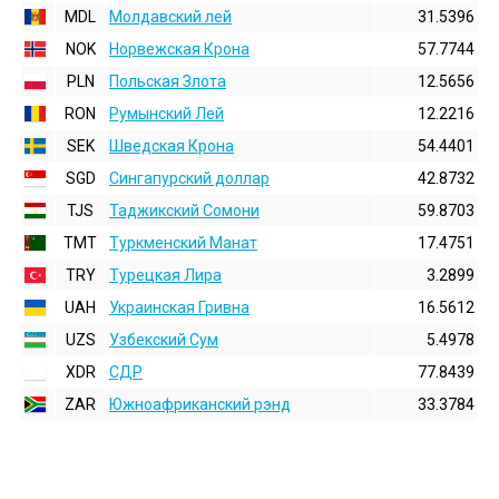
MDL
Молдавский лей
31.5396
NOK
Норвежская Крона
57.7744
PLN
Польская Злота
12.5656
RON
Румынский Лей
12.2216
SEK
Шведская Крона
54.4401
SGD
Сингапурский доллар
42.8732
TJS
Таджикский Сомони
59.8703
TMT
Туркменский Манат
17.4751
TRY
Турецкая Лира
3.2899
UAH
Украинская Гривна
16.5612
UZS
Узбекский Сум
5.4978
XDR
СДР
77.8439
ZAR
Южноафриканский рэнд
33.3784