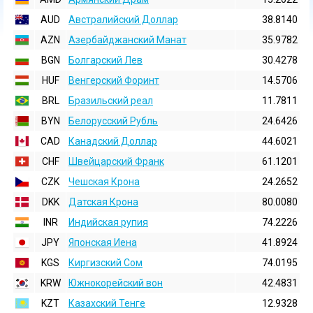
AUD
Австралийский Доллар
38.8140
AZN
Азербайджанский Манат
35.9782
BGN
Болгарский Лев
30.4278
HUF
Венгерский Форинт
14.5706
BRL
Бразильский реал
11.7811
BYN
Белорусский Рубль
24.6426
CAD
Канадский Доллар
44.6021
CHF
Швейцарский Франк
61.1201
CZK
Чешская Крона
24.2652
DKK
Датская Крона
80.0080
INR
Индийская pупия
74.2226
JPY
Японская Иена
41.8924
KGS
Киргизский Сом
74.0195
KRW
Южнокорейский вон
42.4831
KZT
Казахский Тенге
12.9328