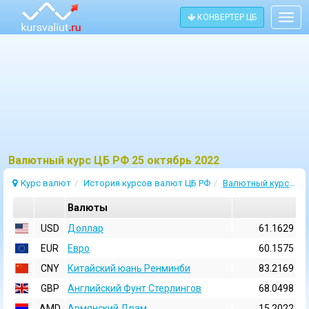
КОНВЕРТЕР ЦБ
Togg
navig
Bалютный курс ЦБ РФ 25 октябрь 2022
Курс валют
История курсов валют ЦБ РФ
Валютный курс 25 Октябрь 2022
Валюты
USD
Доллар
61.1629
EUR
Евро
60.1575
CNY
Китайский юань Ренминби
83.2169
GBP
Английский Фунт Стерлингов
68.0498
AMD
Армянский Драм
15.2022