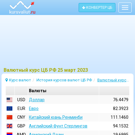
КОНВЕРТЕР ЦБ
Togg
navig
Bалютный курс ЦБ РФ 25 март 2023
Курс валют
История курсов валют ЦБ РФ
Валютный курс 25 Март 2023
Валюты
USD
Доллар
76.4479
EUR
Евро
82.3923
CNY
Китайский юань Ренминби
111.1460
GBP
Английский Фунт Стерлингов
94.1532
AMD
Армянский Драм
19.6995