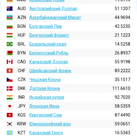
AUD
Австралийский Доллар
51.1207
AZN
Азербайджанский Манат
44.9694
BGN
Болгарский Лев
42.5230
HUF
Венгерский Форинт
21.1223
BRL
Бразильский реал
14.5258
BYN
Белорусский Рубль
26.8937
CAD
Канадский Доллар
55.9198
CHF
Швейцарский Франк
83.2222
CZK
Чешская Крона
35.1517
DKK
Датская Крона
111.6610
INR
Индийская pупия
92.7020
JPY
Японская Иена
58.5359
KGS
Киргизский Сом
87.4490
KRW
Южнокорейский вон
59.0651
KZT
Казахский Тенге
16.5343