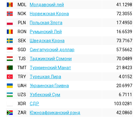
MDL
Молдавский лей
41.1298
NOK
Норвежская Крона
72.3055
PLN
Польская Злота
17.4950
RON
Румынский Лей
16.6539
SEK
Шведская Крона
73.7167
SGD
Сингапурский доллар
57.5662
TJS
Таджикский Сомони
70.0489
TMT
Туркменский Манат
21.8423
TRY
Турецкая Лира
4.0152
UAH
Украинская Гривна
20.6997
UZS
Узбекский Сум
6.7111
XDR
СДР
103.0281
ZAR
Южноафриканский рэнд
42.0860