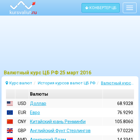
КОНВЕРТЕР ЦБ
Togg
navig
Bалютный курс ЦБ РФ 25 март 2016
Курс валют
История курсов валют ЦБ РФ
Валютный курс 25 Март 2016
Валюты
USD
Доллар
68.9328
EUR
Евро
76.9290
CNY
Китайский юань Ренминби
105.8060
GBP
Английский Фунт Стерлингов
97.0229
AMD
Армянский Драм
14.3341