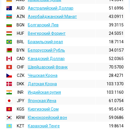
AUD
Австралийский Доллар
51.6996
AZN
Азербайджанский Манат
43.0911
BGN
Болгарский Лев
39.3115
HUF
Венгерский Форинт
24.5051
BRL
Бразильский реал
18.7114
BYN
Белорусский Рубль
34.0157
CAD
Канадский Доллар
52.0365
CHF
Швейцарский Франк
70.5700
CZK
Чешская Крона
28.4271
DKK
Датская Крона
103.1370
INR
Индийская pупия
103.1160
JPY
Японская Иена
61.0754
KGS
Киргизский Сом
95.6145
KRW
Южнокорейский вон
59.0686
KZT
Казахский Тенге
19.8614