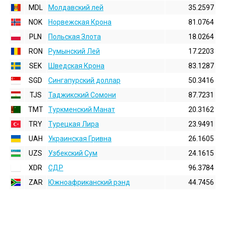
MDL
Молдавский лей
35.2597
NOK
Норвежская Крона
81.0764
PLN
Польская Злота
18.0264
RON
Румынский Лей
17.2203
SEK
Шведская Крона
83.1287
SGD
Сингапурский доллар
50.3416
TJS
Таджикский Сомони
87.7231
TMT
Туркменский Манат
20.3162
TRY
Турецкая Лира
23.9491
UAH
Украинская Гривна
26.1605
UZS
Узбекский Сум
24.1615
XDR
СДР
96.3784
ZAR
Южноафриканский рэнд
44.7456