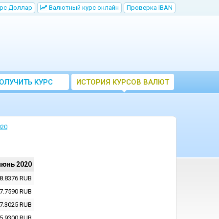
рс Доллар
Bалютный курс онлайн
Проверка IBAN
ОЛУЧИТЬ КУРС
ИСТОРИЯ КУРСОВ ВАЛЮТ
ВАЛЮТ ЦБ
ЦБ РФ
020
июнь 2020
8.8376
RUB
7.7590
RUB
7.3025
RUB
5.9300
RUB