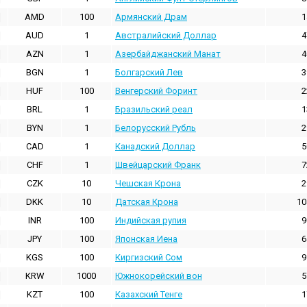
AMD
100
Армянский Драм
1
AUD
1
Австралийский Доллар
4
AZN
1
Азербайджанский Манат
4
BGN
1
Болгарский Лев
3
HUF
100
Венгерский Форинт
2
BRL
1
Бразильский реал
1
BYN
1
Белорусский Рубль
2
CAD
1
Канадский Доллар
5
CHF
1
Швейцарский Франк
7
CZK
10
Чешская Крона
2
DKK
10
Датская Крона
10
INR
100
Индийская pупия
9
JPY
100
Японская Иена
6
KGS
100
Киргизский Сом
9
KRW
1000
Южнокорейский вон
5
KZT
100
Казахский Тенге
1