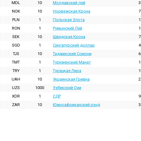
MDL
10
Молдавский лей
3
NOK
10
Норвежская Крона
7
PLN
1
Польская Злота
1
RON
1
Румынский Лей
1
SEK
10
Шведская Крона
7
SGD
1
Сингапурский доллар
4
TJS
10
Таджикский Сомони
6
TMT
1
Туркменский Манат
1
TRY
1
Турецкая Лира
1
UAH
10
Украинская Гривна
2
UZS
1000
Узбекский Сум
XDR
1
СДР
9
ZAR
10
Южноафриканский рэнд
3