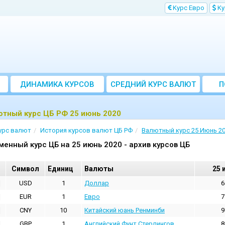
Kурс Евро
Kу
ДИНАМИКА КУРСОВ
CРЕДНИЙ КУРС ВАЛЮТ
П
ЗА МЕСЯЦ
ютный курс ЦБ РФ 25 июнь 2020
урс валют
История курсов валют ЦБ РФ
Валютный курс 25 Июнь 2
менный курс ЦБ на 25 июнь 2020 - архив курсов ЦБ
Cимвол
Единиц
Валюты
25 
USD
1
Доллар
6
EUR
1
Евро
7
CNY
10
Китайский юань Ренминби
9
GBP
1
Английский Фунт Стерлингов
8