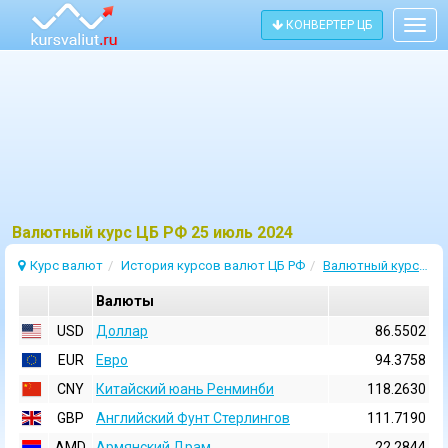
КОНВЕРТЕР ЦБ
Togg
navig
Bалютный курс ЦБ РФ 25 июль 2024
Курс валют
История курсов валют ЦБ РФ
Валютный курс 25 Июль 2024
Валюты
USD
Доллар
86.5502
EUR
Евро
94.3758
CNY
Китайский юань Ренминби
118.2630
GBP
Английский Фунт Стерлингов
111.7190
AMD
Армянский Драм
22.2844