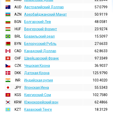
AUD
Австралийский Доллар
57.0799
AZN
Азербайджанский Манат
50.9119
BGN
Болгарский Лев
48.0581
HUF
Венгерский Форинт
23.9274
BRL
Бразильский реал
15.5097
BYN
Белорусский Рубль
27.6633
CAD
Канадский Доллар
62.8633
CHF
Швейцарский Франк
97.3349
CZK
Чешская Крона
36.9037
DKK
Датская Крона
125.9790
INR
Индийская pупия
103.4020
JPY
Японская Иена
55.5343
KGS
Киргизский Сом
102.7580
KRW
Южнокорейский вон
62.4866
KZT
Казахский Тенге
18.3129