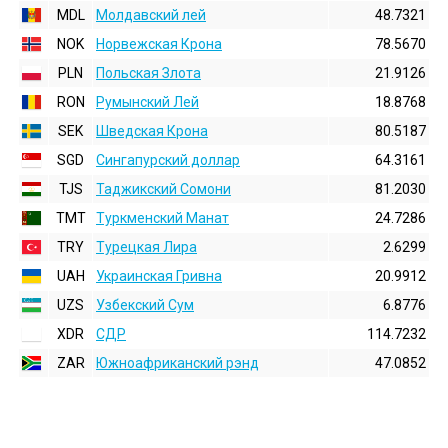
MDL
Молдавский лей
48.7321
NOK
Норвежская Крона
78.5670
PLN
Польская Злота
21.9126
RON
Румынский Лей
18.8768
SEK
Шведская Крона
80.5187
SGD
Сингапурский доллар
64.3161
TJS
Таджикский Сомони
81.2030
TMT
Туркменский Манат
24.7286
TRY
Турецкая Лира
2.6299
UAH
Украинская Гривна
20.9912
UZS
Узбекский Сум
6.8776
XDR
СДР
114.7232
ZAR
Южноафриканский рэнд
47.0852