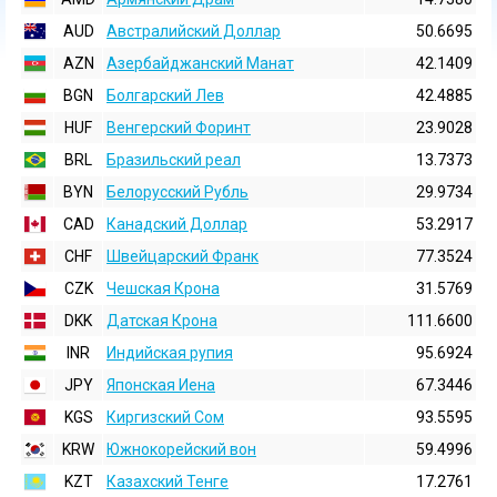
AUD
Австралийский Доллар
50.6695
AZN
Азербайджанский Манат
42.1409
BGN
Болгарский Лев
42.4885
HUF
Венгерский Форинт
23.9028
BRL
Бразильский реал
13.7373
BYN
Белорусский Рубль
29.9734
CAD
Канадский Доллар
53.2917
CHF
Швейцарский Франк
77.3524
CZK
Чешская Крона
31.5769
DKK
Датская Крона
111.6600
INR
Индийская pупия
95.6924
JPY
Японская Иена
67.3446
KGS
Киргизский Сом
93.5595
KRW
Южнокорейский вон
59.4996
KZT
Казахский Тенге
17.2761