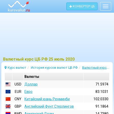
КОНВЕРТЕР ЦБ
Togg
navig
Bалютный курс ЦБ РФ 25 июль 2020
Курс валют
История курсов валют ЦБ РФ
Валютный курс 25 Июль 2020
Валюты
USD
Доллар
71.5974
EUR
Евро
83.1031
CNY
Китайский юань Ренминби
102.0330
GBP
Английский Фунт Стерлингов
91.1864
AMD
Армянский Драм
14.7380