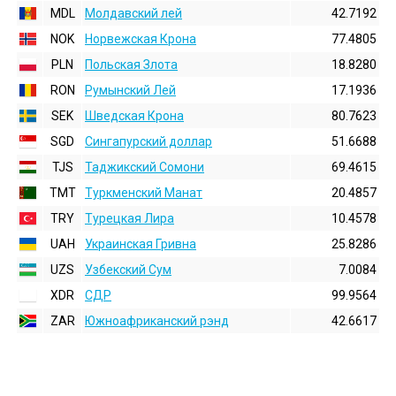
MDL
Молдавский лей
42.7192
NOK
Норвежская Крона
77.4805
PLN
Польская Злота
18.8280
RON
Румынский Лей
17.1936
SEK
Шведская Крона
80.7623
SGD
Сингапурский доллар
51.6688
TJS
Таджикский Сомони
69.4615
TMT
Туркменский Манат
20.4857
TRY
Турецкая Лира
10.4578
UAH
Украинская Гривна
25.8286
UZS
Узбекский Сум
7.0084
XDR
СДР
99.9564
ZAR
Южноафриканский рэнд
42.6617