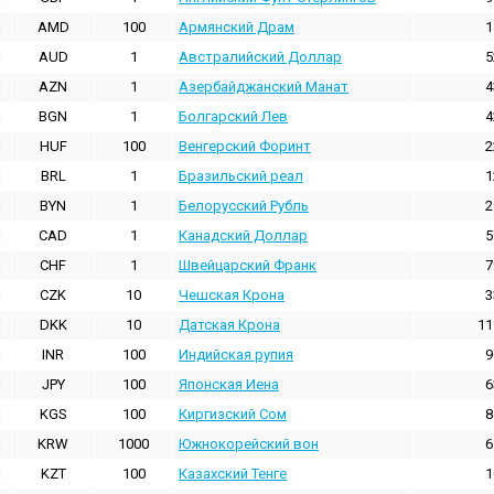
AMD
100
Армянский Драм
1
AUD
1
Австралийский Доллар
5
AZN
1
Азербайджанский Манат
4
BGN
1
Болгарский Лев
4
HUF
100
Венгерский Форинт
2
BRL
1
Бразильский реал
1
BYN
1
Белорусский Рубль
2
CAD
1
Канадский Доллар
5
CHF
1
Швейцарский Франк
7
CZK
10
Чешская Крона
3
DKK
10
Датская Крона
11
INR
100
Индийская pупия
9
JPY
100
Японская Иена
6
KGS
100
Киргизский Сом
8
KRW
1000
Южнокорейский вон
6
KZT
100
Казахский Тенге
1