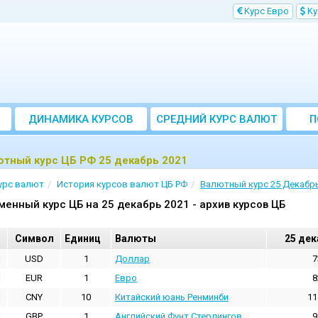
Kурс Евро
Kу
ДИНАМИКА КУРСОВ
CРЕДНИЙ КУРС ВАЛЮТ
П
ЗА МЕСЯЦ
ютный курс ЦБ РФ 25 декабрь 2021
урс валют
История курсов валют ЦБ РФ
Валютный курс 25 Декабрь
менный курс ЦБ на 25 декабрь 2021 - архив курсов ЦБ
Cимвол
Единиц
Валюты
25 дек
USD
1
Доллар
7
EUR
1
Евро
8
CNY
10
Китайский юань Ренминби
11
GBP
1
Английский Фунт Стерлингов
9