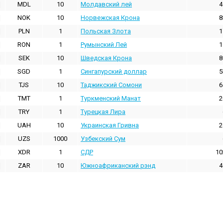
MDL
10
Молдавский лей
4
NOK
10
Норвежская Крона
8
PLN
1
Польская Злота
1
RON
1
Румынский Лей
1
SEK
10
Шведская Крона
8
SGD
1
Сингапурский доллар
5
TJS
10
Таджикский Сомони
6
TMT
1
Туркменский Манат
2
TRY
1
Турецкая Лира
UAH
10
Украинская Гривна
2
UZS
1000
Узбекский Сум
XDR
1
СДР
10
ZAR
10
Южноафриканский рэнд
4