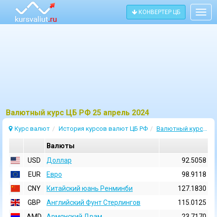
КОНВЕРТЕР ЦБ
Togg
navig
Bалютный курс ЦБ РФ 25 апрель 2024
Курс валют
История курсов валют ЦБ РФ
Валютный курс 25 Апрель 2024
Валюты
USD
Доллар
92.5058
EUR
Евро
98.9118
CNY
Китайский юань Ренминби
127.1830
GBP
Английский Фунт Стерлингов
115.0125
AMD
Армянский Драм
23.7170