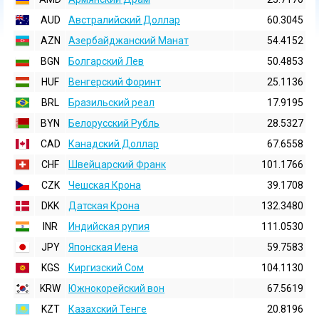
AUD
Австралийский Доллар
60.3045
AZN
Азербайджанский Манат
54.4152
BGN
Болгарский Лев
50.4853
HUF
Венгерский Форинт
25.1136
BRL
Бразильский реал
17.9195
BYN
Белорусский Рубль
28.5327
CAD
Канадский Доллар
67.6558
CHF
Швейцарский Франк
101.1766
CZK
Чешская Крона
39.1708
DKK
Датская Крона
132.3480
INR
Индийская pупия
111.0530
JPY
Японская Иена
59.7583
KGS
Киргизский Сом
104.1130
KRW
Южнокорейский вон
67.5619
KZT
Казахский Тенге
20.8196