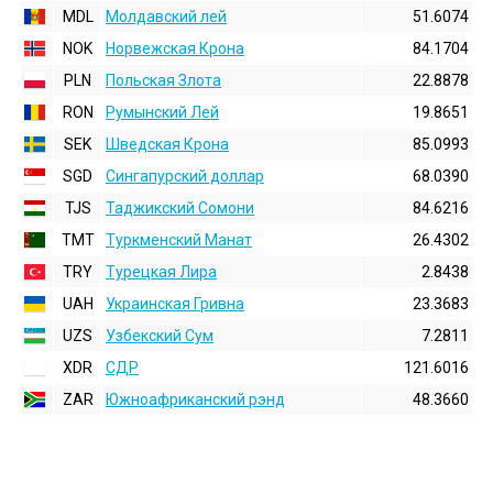
MDL
Молдавский лей
51.6074
NOK
Норвежская Крона
84.1704
PLN
Польская Злота
22.8878
RON
Румынский Лей
19.8651
SEK
Шведская Крона
85.0993
SGD
Сингапурский доллар
68.0390
TJS
Таджикский Сомони
84.6216
TMT
Туркменский Манат
26.4302
TRY
Турецкая Лира
2.8438
UAH
Украинская Гривна
23.3683
UZS
Узбекский Сум
7.2811
XDR
СДР
121.6016
ZAR
Южноафриканский рэнд
48.3660