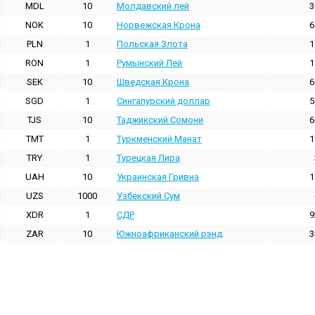
MDL
10
Молдавский лей
3
NOK
10
Норвежская Крона
6
PLN
1
Польская Злота
1
RON
1
Румынский Лей
1
SEK
10
Шведская Крона
6
SGD
1
Сингапурский доллар
5
TJS
10
Таджикский Сомони
6
TMT
1
Туркменский Манат
1
TRY
1
Турецкая Лира
UAH
10
Украинская Гривна
1
UZS
1000
Узбекский Сум
XDR
1
СДР
9
ZAR
10
Южноафриканский рэнд
3