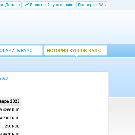
рс Доллар
Bалютный курс онлайн
Проверка IBAN
ОЛУЧИТЬ КУРС
ИСТОРИЯ КУРСОВ ВАЛЮТ
ВАЛЮТ ЦБ
ЦБ РФ
2023
варь 2023
8.6288
RUB
4.7307
RUB
1.1250
RUB
4.8870
RUB