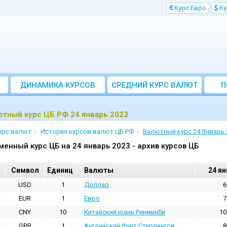
Kурс Евро
Kу
ДИНАМИКА КУРСОВ
CРЕДНИЙ КУРС ВАЛЮТ
П
ЗА МЕСЯЦ
тный курс ЦБ РФ 24 январь 2023
урс валют
История курсов валют ЦБ РФ
Валютный курс 24 Январь 
менный курс ЦБ на 24 январь 2023 - архив курсов ЦБ
Cимвол
Единиц
Валюты
24 ян
USD
1
Доллар
6
EUR
1
Евро
7
CNY
10
Китайский юань Ренминби
10
GBP
1
Английский Фунт Стерлингов
8