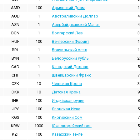
AMD
100
Армянский Драм
1
AUD
1
Австралийский Доллар
4
AZN
1
Азербайджанский Манат
4
BGN
1
Болгарский Лев
3
HUF
100
Венгерский Форинт
1
BRL
1
Бразильский реал
1
BYN
1
Белорусский Рубль
2
CAD
1
Канадский Доллар
5
CHF
1
Швейцарский Франк
7
CZK
10
Чешская Крона
3
DKK
10
Датская Крона
9
INR
100
Индийская pупия
8
JPY
100
Японская Иена
5
KGS
100
Киргизский Сом
7
KRW
1000
Южнокорейский вон
5
KZT
100
Казахский Тенге
1