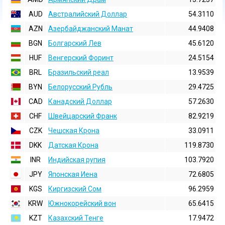
AUD
Австралийский Доллар
54.3110
AZN
Азербайджанский Манат
44.9408
BGN
Болгарский Лев
45.6120
HUF
Венгерский Форинт
24.5154
BRL
Бразильский реал
13.9539
BYN
Белорусский Рубль
29.4725
CAD
Канадский Доллар
57.2630
CHF
Швейцарский Франк
82.9219
CZK
Чешская Крона
33.0911
DKK
Датская Крона
119.8730
INR
Индийская pупия
103.7920
JPY
Японская Иена
72.6805
KGS
Киргизский Сом
96.2959
KRW
Южнокорейский вон
65.6415
KZT
Казахский Тенге
17.9472