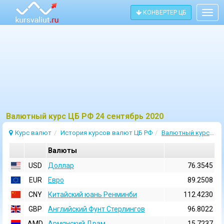
КОНВЕРТЕР ЦБ
Togg
navig
Bалютный курс ЦБ РФ 24 сентябрь 2020
Курс валют
История курсов валют ЦБ РФ
Валютный курс 24 Сентябрь 2020
Валюты
USD
Доллар
76.3545
EUR
Евро
89.2508
CNY
Китайский юань Ренминби
112.4230
GBP
Английский Фунт Стерлингов
96.8022
AMD
Армянский Драм
15.7237