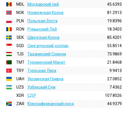
MDL
Молдавский лей
45.6393
NOK
Норвежская Крона
81.2913
PLN
Польская Злота
19.8396
RON
Румынский Лей
18.3403
SEK
Шведская Крона
85.4201
SGD
Сингапурский доллар
55.8514
TJS
Таджикский Сомони
73.9869
TMT
Туркменский Манат
21.8468
TRY
Турецкая Лира
9.9413
UAH
Украинская Гривна
27.0852
UZS
Узбекский Сум
7.4362
XDR
СДР
107.8026
ZAR
Южноафриканский рэнд
44.9379