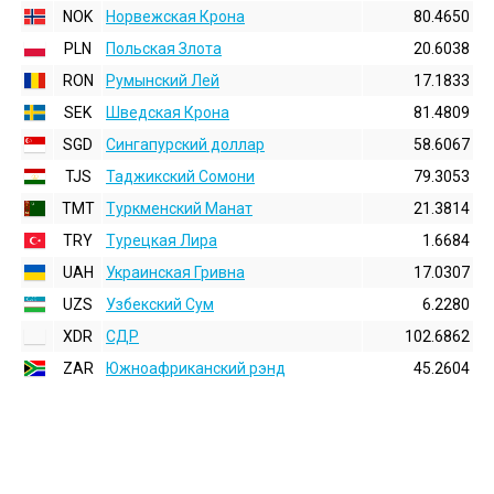
NOK
Норвежская Крона
80.4650
PLN
Польская Злота
20.6038
RON
Румынский Лей
17.1833
SEK
Шведская Крона
81.4809
SGD
Сингапурский доллар
58.6067
TJS
Таджикский Сомони
79.3053
TMT
Туркменский Манат
21.3814
TRY
Турецкая Лира
1.6684
UAH
Украинская Гривна
17.0307
UZS
Узбекский Сум
6.2280
XDR
СДР
102.6862
ZAR
Южноафриканский рэнд
45.2604