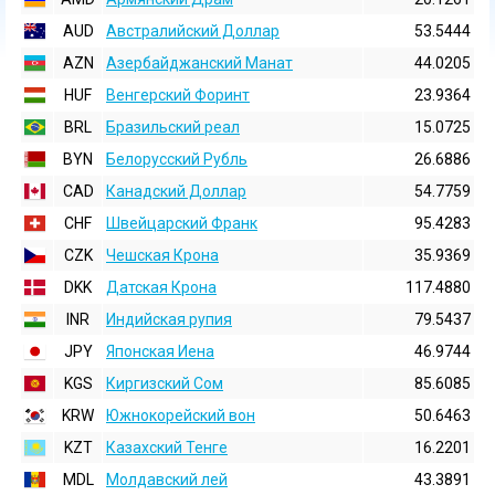
AUD
Австралийский Доллар
53.5444
AZN
Азербайджанский Манат
44.0205
HUF
Венгерский Форинт
23.9364
BRL
Бразильский реал
15.0725
BYN
Белорусский Рубль
26.6886
CAD
Канадский Доллар
54.7759
CHF
Швейцарский Франк
95.4283
CZK
Чешская Крона
35.9369
DKK
Датская Крона
117.4880
INR
Индийская pупия
79.5437
JPY
Японская Иена
46.9744
KGS
Киргизский Сом
85.6085
KRW
Южнокорейский вон
50.6463
KZT
Казахский Тенге
16.2201
MDL
Молдавский лей
43.3891