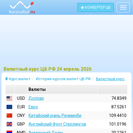
КОНВЕРТЕР ЦБ
Togg
navig
Bалютный курс ЦБ РФ 24 апрель 2026
Курс валют
История курсов валют ЦБ РФ
Валютный курс 24 Апрель 2026
Валюты
USD
Доллар
74.8349
EUR
Евро
87.5261
CNY
Китайский юань Ренминби
109.4410
GBP
Английский Фунт Стерлингов
101.0196
AMD
Армянский Драм
20.1261