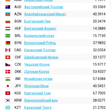
AUD
Австралийский Доллар
33.3369
AZN
Азербайджанский Манат
40.3914
BGN
Болгарский Лев
20.3474
HUF
Венгерский Форинт
14.3889
BRL
Бразильский реал
15.7150
BYN
Белорусский Рубль
37.9892
CAD
Канадский Доллар
32.0354
CHF
Швейцарский Франк
33.1377
CZK
Чешская Крона
15.9717
DKK
Датская Крона
53.4337
INR
Индийская pупия
57.4384
JPY
Японская Иена
40.3451
KGS
Киргизский Сом
67.7005
KRW
Южнокорейский вон
28.0271
KZT
Казахский Тенге
21.2702