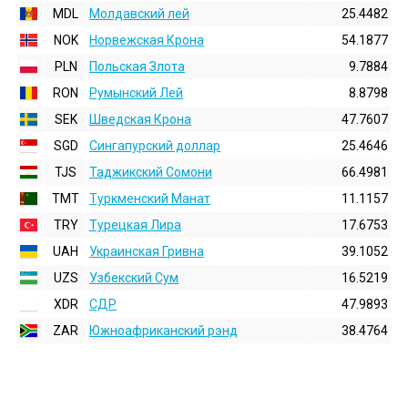
MDL
Молдавский лей
25.4482
NOK
Норвежская Крона
54.1877
PLN
Польская Злота
9.7884
RON
Румынский Лей
8.8798
SEK
Шведская Крона
47.7607
SGD
Сингапурский доллар
25.4646
TJS
Таджикский Сомони
66.4981
TMT
Туркменский Манат
11.1157
TRY
Турецкая Лира
17.6753
UAH
Украинская Гривна
39.1052
UZS
Узбекский Сум
16.5219
XDR
СДР
47.9893
ZAR
Южноафриканский рэнд
38.4764