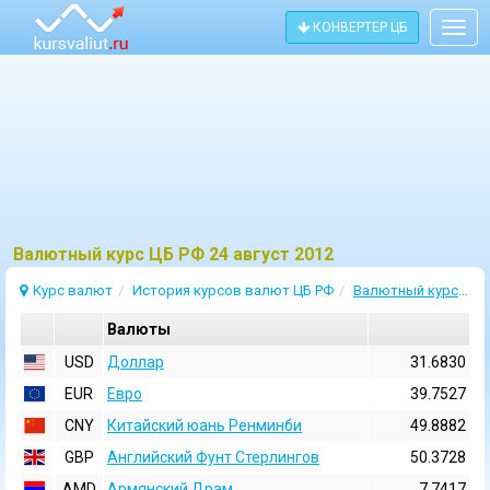
КОНВЕРТЕР ЦБ
Togg
navig
Bалютный курс ЦБ РФ 24 август 2012
Курс валют
История курсов валют ЦБ РФ
Валютный курс 24 Август 2012
Валюты
USD
Доллар
31.6830
EUR
Евро
39.7527
CNY
Китайский юань Ренминби
49.8882
GBP
Английский Фунт Стерлингов
50.3728
AMD
Армянский Драм
7.7417