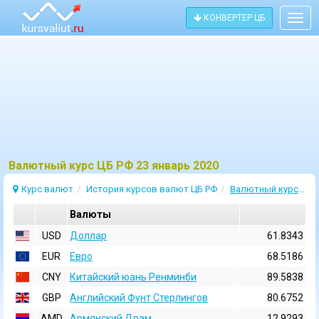
КОНВЕРТЕР ЦБ
Togg
navig
Bалютный курс ЦБ РФ 23 январь 2020
Курс валют
История курсов валют ЦБ РФ
Валютный курс 23 Январь 2020
Валюты
USD
Доллар
61.8343
EUR
Евро
68.5186
CNY
Китайский юань Ренминби
89.5838
GBP
Английский Фунт Стерлингов
80.6752
AMD
Армянский Драм
12.9293