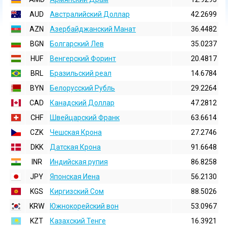
AUD
Австралийский Доллар
42.2699
AZN
Азербайджанский Манат
36.4482
BGN
Болгарский Лев
35.0237
HUF
Венгерский Форинт
20.4817
BRL
Бразильский реал
14.6784
BYN
Белорусский Рубль
29.2264
CAD
Канадский Доллар
47.2812
CHF
Швейцарский Франк
63.6614
CZK
Чешская Крона
27.2746
DKK
Датская Крона
91.6648
INR
Индийская pупия
86.8258
JPY
Японская Иена
56.2130
KGS
Киргизский Сом
88.5026
KRW
Южнокорейский вон
53.0967
KZT
Казахский Тенге
16.3921