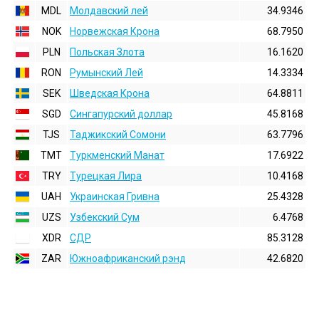
MDL
Молдавский лей
34.9346
NOK
Норвежская Крона
68.7950
PLN
Польская Злота
16.1620
RON
Румынский Лей
14.3334
SEK
Шведская Крона
64.8811
SGD
Сингапурский доллар
45.8168
TJS
Таджикский Сомони
63.7796
TMT
Туркменский Манат
17.6922
TRY
Турецкая Лира
10.4168
UAH
Украинская Гривна
25.4328
UZS
Узбекский Сум
6.4768
XDR
СДР
85.3128
ZAR
Южноафриканский рэнд
42.6820