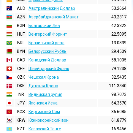
AUD
Австралийский Доллар
53.2664
AZN
Азербайджанский Манат
43.2317
BGN
Болгарский Лев
42.3322
HUF
Венгерский Форинт
22.5095
BRL
Бразильский реал
13.0839
BYN
Белорусский Рубль
29.4509
CAD
Канадский Доллар
58.1005
CHF
Швейцарский Франк
79.1238
CZK
Чешская Крона
32.5435
DKK
Датская Крона
111.3340
INR
Индийская pупия
98.7073
JPY
Японская Иена
64.3570
KGS
Киргизский Сом
86.6085
KRW
Южнокорейский вон
61.8779
KZT
Казахский Тенге
16.9456