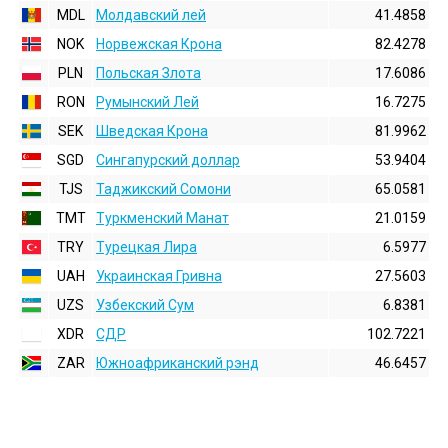
MDL
Молдавский лей
41.4858
NOK
Норвежская Крона
82.4278
PLN
Польская Злота
17.6086
RON
Румынский Лей
16.7275
SEK
Шведская Крона
81.9962
SGD
Сингапурский доллар
53.9404
TJS
Таджикский Сомони
65.0581
TMT
Туркменский Манат
21.0159
TRY
Турецкая Лира
6.5977
UAH
Украинская Гривна
27.5603
UZS
Узбекский Сум
6.8381
XDR
СДР
102.7221
ZAR
Южноафриканский рэнд
46.6457