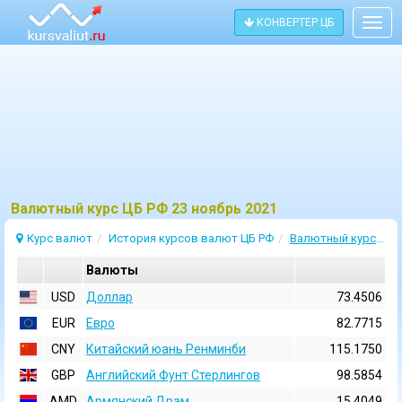
КОНВЕРТЕР ЦБ
Togg
navig
Bалютный курс ЦБ РФ 23 ноябрь 2021
Курс валют
История курсов валют ЦБ РФ
Валютный курс 23 Ноябрь 2021
Валюты
USD
Доллар
73.4506
EUR
Евро
82.7715
CNY
Китайский юань Ренминби
115.1750
GBP
Английский Фунт Стерлингов
98.5854
AMD
Армянский Драм
15.4049