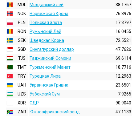
MDL
Молдавский лей
38.1767
NOK
Норвежская Крона
76.8976
PLN
Польская Злота
17.3797
RON
Румынский Лей
16.0455
SEK
Шведская Крона
72.5521
SGD
Сингапурский доллар
47.7626
TJS
Таджикский Сомони
69.6114
TMT
Туркменский Манат
18.7716
TRY
Турецкая Лира
12.2963
UAH
Украинская Гривна
23.6501
UZS
Узбекский Сум
7.9265
XDR
СДР
90.9040
ZAR
Южноафриканский рэнд
47.1133