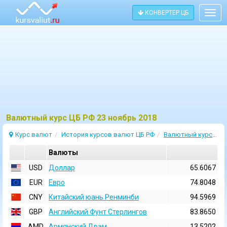
КОНВЕРТЕР ЦБ
Togg
navig
Bалютный курс ЦБ РФ 23 ноябрь 2018
Курс валют
История курсов валют ЦБ РФ
Валютный курс 23 Ноябрь 2018
Валюты
USD
Доллар
65.6067
EUR
Евро
74.8048
CNY
Китайский юань Ренминби
94.5969
GBP
Английский Фунт Стерлингов
83.8650
AMD
Армянский Драм
13.5202