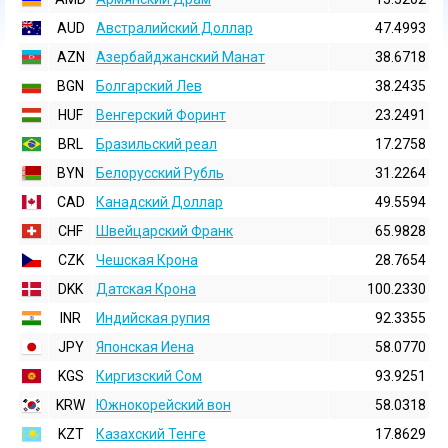
AUD
Австралийский Доллар
47.4993
AZN
Азербайджанский Манат
38.6718
BGN
Болгарский Лев
38.2435
HUF
Венгерский Форинт
23.2491
BRL
Бразильский реал
17.2758
BYN
Белорусский Рубль
31.2264
CAD
Канадский Доллар
49.5594
CHF
Швейцарский Франк
65.9828
CZK
Чешская Крона
28.7654
DKK
Датская Крона
100.2330
INR
Индийская pупия
92.3355
JPY
Японская Иена
58.0770
KGS
Киргизский Сом
93.9251
KRW
Южнокорейский вон
58.0318
KZT
Казахский Тенге
17.8629