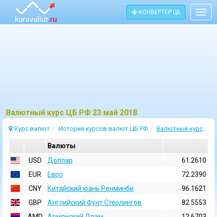
КОНВЕРТЕР ЦБ
Togg
navig
Bалютный курс ЦБ РФ 23 май 2018
Курс валют
История курсов валют ЦБ РФ
Валютный курс 23 Май 2018
Валюты
USD
Доллар
61.2610
EUR
Евро
72.2390
CNY
Китайский юань Ренминби
96.1621
GBP
Английский Фунт Стерлингов
82.5553
AMD
Армянский Драм
12.6703