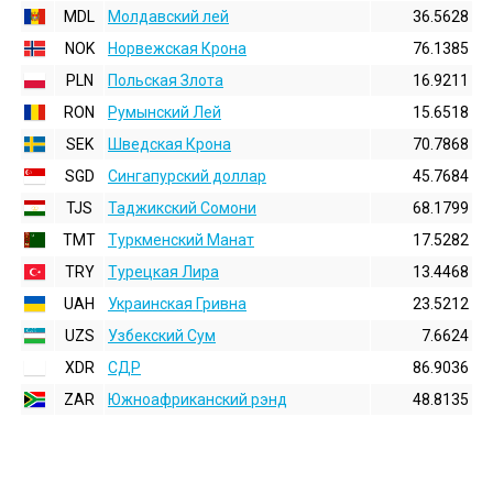
MDL
Молдавский лей
36.5628
NOK
Норвежская Крона
76.1385
PLN
Польская Злота
16.9211
RON
Румынский Лей
15.6518
SEK
Шведская Крона
70.7868
SGD
Сингапурский доллар
45.7684
TJS
Таджикский Сомони
68.1799
TMT
Туркменский Манат
17.5282
TRY
Турецкая Лира
13.4468
UAH
Украинская Гривна
23.5212
UZS
Узбекский Сум
7.6624
XDR
СДР
86.9036
ZAR
Южноафриканский рэнд
48.8135