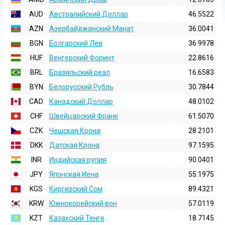
AUD
Австралийский Доллар
46.5522
AZN
Азербайджанский Манат
36.0041
BGN
Болгарский Лев
36.9978
HUF
Венгерский Форинт
22.8616
BRL
Бразильский реал
16.6583
BYN
Белорусский Рубль
30.7844
CAD
Канадский Доллар
48.0102
CHF
Швейцарский Франк
61.5070
CZK
Чешская Крона
28.2101
DKK
Датская Крона
97.1595
INR
Индийская pупия
90.0401
JPY
Японская Иена
55.1975
KGS
Киргизский Сом
89.4321
KRW
Южнокорейский вон
57.0119
KZT
Казахский Тенге
18.7145