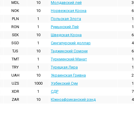
MDL
10
Молдавский лей
3
NOK
10
Норвежская Крона
6
PLN
1
Польская Злота
1
RON
1
Румынский Лей
1
SEK
10
Шведская Крона
6
SGD
1
Сингапурский доллар
4
TJS
10
Таджикский Сомони
6
TMT
1
Туркменский Манат
1
TRY
1
Турецкая Лира
1
UAH
10
Украинская Гривна
2
UZS
1000
Узбекский Сум
1
XDR
1
СДР
7
ZAR
10
Южноафриканский рэнд
4