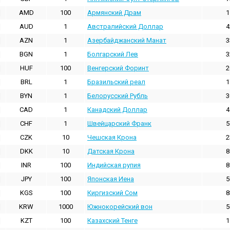
AMD
100
Армянский Драм
1
AUD
1
Австралийский Доллар
4
AZN
1
Азербайджанский Манат
3
BGN
1
Болгарский Лев
3
HUF
100
Венгерский Форинт
2
BRL
1
Бразильский реал
1
BYN
1
Белорусский Рубль
3
CAD
1
Канадский Доллар
4
CHF
1
Швейцарский Франк
5
CZK
10
Чешская Крона
2
DKK
10
Датская Крона
8
INR
100
Индийская pупия
8
JPY
100
Японская Иена
5
KGS
100
Киргизский Сом
8
KRW
1000
Южнокорейский вон
5
KZT
100
Казахский Тенге
1