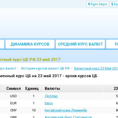
Kурс Евро
Kу
ДИНАМИКА КУРСОВ
CРЕДНИЙ КУРС ВАЛЮТ
П
ЗА МЕСЯЦ
тный курс ЦБ РФ 23 май 2017
урс валют
История курсов валют ЦБ РФ
Валютный курс 23 Май 201
менный курс ЦБ на 23 май 2017 - архив курсов ЦБ
Cимвол
Единиц
Валюты
23
USD
1
Доллар
5
EUR
1
Евро
6
CNY
10
Китайский юань Ренминби
8
GBP
1
Английский Фунт Стерлингов
7