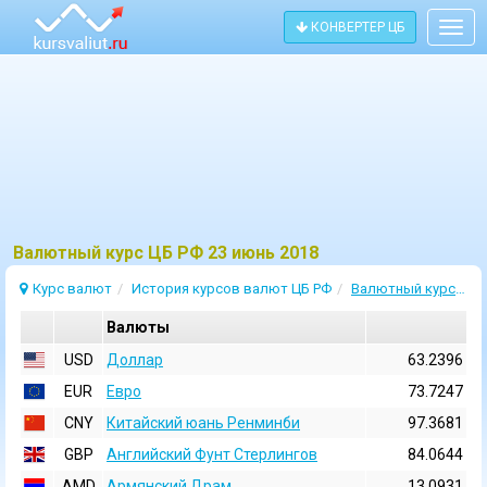
КОНВЕРТЕР ЦБ
Togg
navig
Bалютный курс ЦБ РФ 23 июнь 2018
Курс валют
История курсов валют ЦБ РФ
Валютный курс 23 Июнь 2018
Валюты
USD
Доллар
63.2396
EUR
Евро
73.7247
CNY
Китайский юань Ренминби
97.3681
GBP
Английский Фунт Стерлингов
84.0644
AMD
Армянский Драм
13.0931