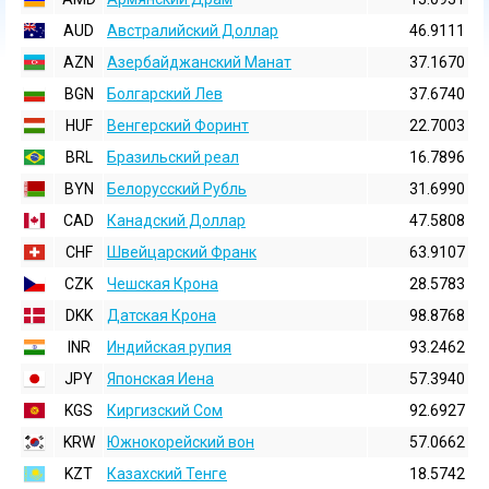
AUD
Австралийский Доллар
46.9111
AZN
Азербайджанский Манат
37.1670
BGN
Болгарский Лев
37.6740
HUF
Венгерский Форинт
22.7003
BRL
Бразильский реал
16.7896
BYN
Белорусский Рубль
31.6990
CAD
Канадский Доллар
47.5808
CHF
Швейцарский Франк
63.9107
CZK
Чешская Крона
28.5783
DKK
Датская Крона
98.8768
INR
Индийская pупия
93.2462
JPY
Японская Иена
57.3940
KGS
Киргизский Сом
92.6927
KRW
Южнокорейский вон
57.0662
KZT
Казахский Тенге
18.5742