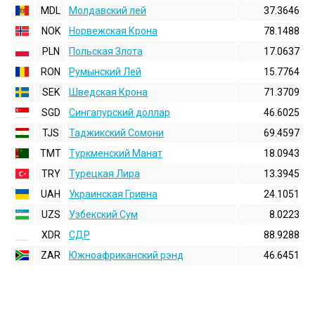
MDL
Молдавский лей
37.3646
NOK
Норвежская Крона
78.1488
PLN
Польская Злота
17.0637
RON
Румынский Лей
15.7764
SEK
Шведская Крона
71.3709
SGD
Сингапурский доллар
46.6025
TJS
Таджикский Сомони
69.4597
TMT
Туркменский Манат
18.0943
TRY
Турецкая Лира
13.3945
UAH
Украинская Гривна
24.1051
UZS
Узбекский Сум
8.0223
XDR
СДР
88.9288
ZAR
Южноафриканский рэнд
46.6451