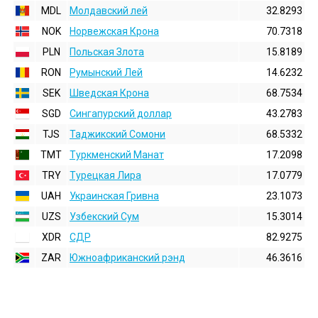
MDL
Молдавский лей
32.8293
NOK
Норвежская Крона
70.7318
PLN
Польская Злота
15.8189
RON
Румынский Лей
14.6232
SEK
Шведская Крона
68.7534
SGD
Сингапурский доллар
43.2783
TJS
Таджикский Сомони
68.5332
TMT
Туркменский Манат
17.2098
TRY
Турецкая Лира
17.0779
UAH
Украинская Гривна
23.1073
UZS
Узбекский Сум
15.3014
XDR
СДР
82.9275
ZAR
Южноафриканский рэнд
46.3616