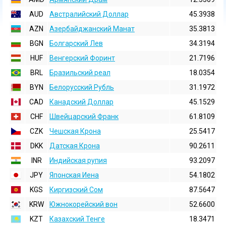
AUD
Австралийский Доллар
45.3938
AZN
Азербайджанский Манат
35.3813
BGN
Болгарский Лев
34.3194
HUF
Венгерский Форинт
21.7196
BRL
Бразильский реал
18.0354
BYN
Белорусский Рубль
31.1972
CAD
Канадский Доллар
45.1529
CHF
Швейцарский Франк
61.8109
CZK
Чешская Крона
25.5417
DKK
Датская Крона
90.2611
INR
Индийская pупия
93.2097
JPY
Японская Иена
54.1802
KGS
Киргизский Сом
87.5647
KRW
Южнокорейский вон
52.6600
KZT
Казахский Тенге
18.3471