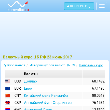
КОНВЕРТЕР ЦБ
Togg
navig
Bалютный курс ЦБ РФ 23 июнь 2017
Курс валют
История курсов валют ЦБ РФ
Валютный курс 23 Июнь 2017
Валюты
USD
Доллар
60.1482
EUR
Евро
67.1495
CNY
Китайский юань Ренминби
88.0518
GBP
Английский Фунт Стерлингов
76.1536
AMD
Армянский Драм
12.5309