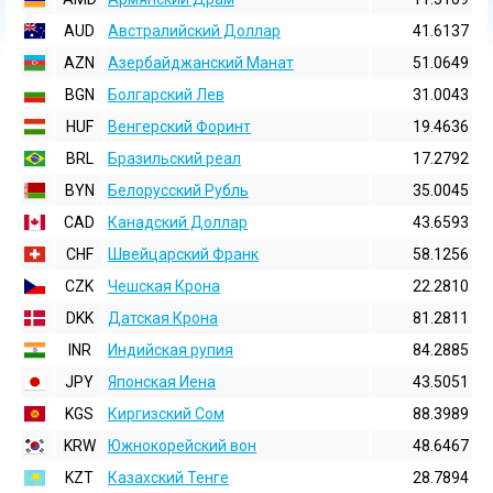
AUD
Австралийский Доллар
41.6137
AZN
Азербайджанский Манат
51.0649
BGN
Болгарский Лев
31.0043
HUF
Венгерский Форинт
19.4636
BRL
Бразильский реал
17.2792
BYN
Белорусский Рубль
35.0045
CAD
Канадский Доллар
43.6593
CHF
Швейцарский Франк
58.1256
CZK
Чешская Крона
22.2810
DKK
Датская Крона
81.2811
INR
Индийская pупия
84.2885
JPY
Японская Иена
43.5051
KGS
Киргизский Сом
88.3989
KRW
Южнокорейский вон
48.6467
KZT
Казахский Тенге
28.7894