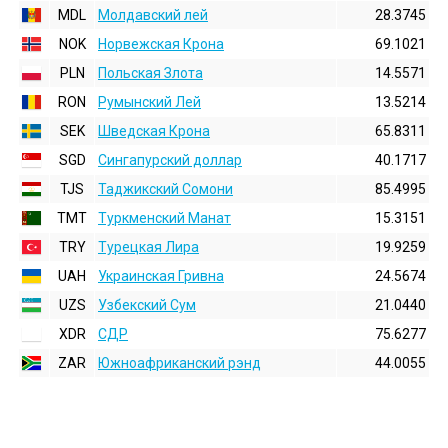
MDL
Молдавский лей
28.3745
NOK
Норвежская Крона
69.1021
PLN
Польская Злота
14.5571
RON
Румынский Лей
13.5214
SEK
Шведская Крона
65.8311
SGD
Сингапурский доллар
40.1717
TJS
Таджикский Сомони
85.4995
TMT
Туркменский Манат
15.3151
TRY
Турецкая Лира
19.9259
UAH
Украинская Гривна
24.5674
UZS
Узбекский Сум
21.0440
XDR
СДР
75.6277
ZAR
Южноафриканский рэнд
44.0055