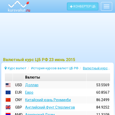
КОНВЕРТЕР ЦБ
Togg
navig
Bалютный курс ЦБ РФ 23 июнь 2015
Курс валют
История курсов валют ЦБ РФ
Валютный курс 23 Июнь 2015
Валюты
USD
Доллар
53.5569
EUR
Евро
60.8567
CNY
Китайский юань Ренминби
86.2499
GBP
Английский Фунт Стерлингов
84.9252
AMD
Армянский Драм
11.3109