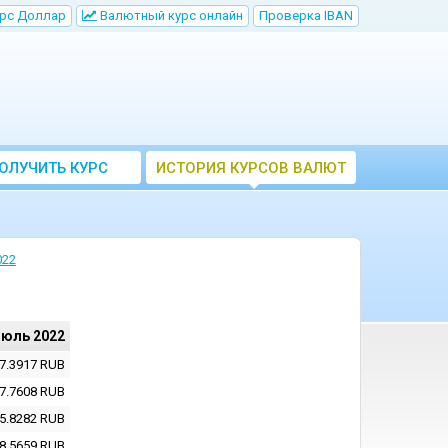
рс Доллар
Bалютный курс онлайн
Проверка IBAN
ОЛУЧИТЬ КУРС
ИСТОРИЯ КУРСОВ ВАЛЮТ
ВАЛЮТ ЦБ
ЦБ РФ
022
июль 2022
7.3917
RUB
7.7608
RUB
5.8282
RUB
8.5659
RUB