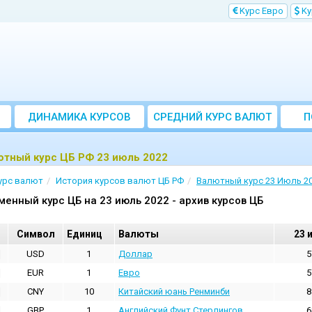
Kурс Евро
Kу
ДИНАМИКА КУРСОВ
CРЕДНИЙ КУРС ВАЛЮТ
П
ЗА МЕСЯЦ
ютный курс ЦБ РФ 23 июль 2022
урс валют
История курсов валют ЦБ РФ
Валютный курс 23 Июль 2
менный курс ЦБ на 23 июль 2022 - архив курсов ЦБ
Cимвол
Единиц
Валюты
23 
USD
1
Доллар
5
EUR
1
Евро
5
CNY
10
Китайский юань Ренминби
8
GBP
1
Английский Фунт Стерлингов
6