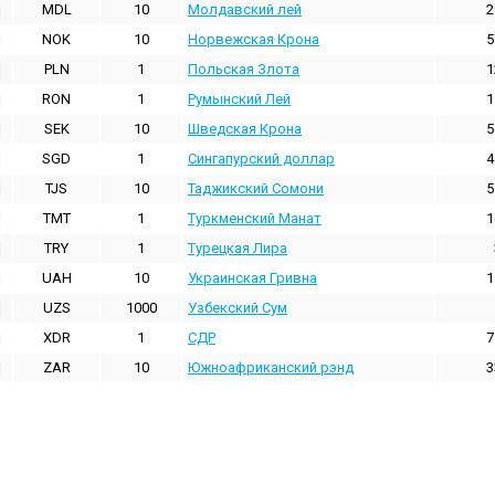
MDL
10
Молдавский лей
2
NOK
10
Норвежская Крона
5
PLN
1
Польская Злота
1
RON
1
Румынский Лей
1
SEK
10
Шведская Крона
5
SGD
1
Сингапурский доллар
4
TJS
10
Таджикский Сомони
5
TMT
1
Туркменский Манат
1
TRY
1
Турецкая Лира
UAH
10
Украинская Гривна
1
UZS
1000
Узбекский Сум
XDR
1
СДР
7
ZAR
10
Южноафриканский рэнд
3