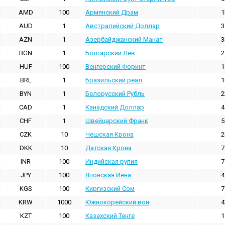
AMD
100
Армянский Драм
1
AUD
1
Австралийский Доллар
3
AZN
1
Азербайджанский Манат
3
BGN
1
Болгарский Лев
2
HUF
100
Венгерский Форинт
1
BRL
1
Бразильский реал
1
BYN
1
Белорусский Рубль
2
CAD
1
Канадский Доллар
4
CHF
1
Швейцарский Франк
5
CZK
10
Чешская Крона
2
DKK
10
Датская Крона
7
INR
100
Индийская pупия
7
JPY
100
Японская Иена
4
KGS
100
Киргизский Сом
7
KRW
1000
Южнокорейский вон
4
KZT
100
Казахский Тенге
1