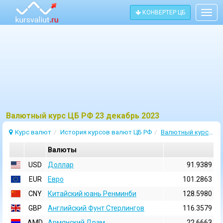
КОНВЕРТЕР ЦБ
Togg
navig
Bалютный курс ЦБ РФ 23 декабрь 2023
Курс валют
История курсов валют ЦБ РФ
Валютный курс 23 Декабрь 2023
Валюты
USD
Доллар
91.9389
EUR
Евро
101.2863
CNY
Китайский юань Ренминби
128.5980
GBP
Английский Фунт Стерлингов
116.3579
AMD
Армянский Драм
22.6663