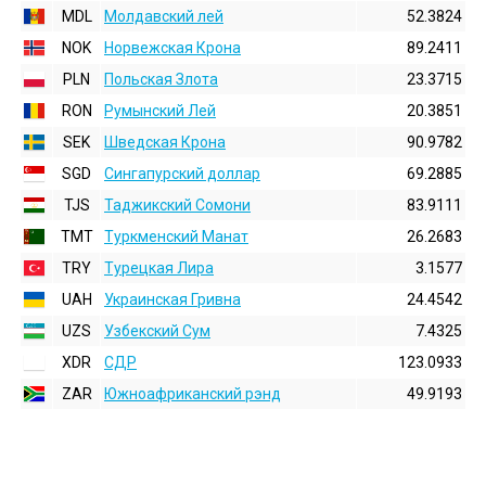
MDL
Молдавский лей
52.3824
NOK
Норвежская Крона
89.2411
PLN
Польская Злота
23.3715
RON
Румынский Лей
20.3851
SEK
Шведская Крона
90.9782
SGD
Сингапурский доллар
69.2885
TJS
Таджикский Сомони
83.9111
TMT
Туркменский Манат
26.2683
TRY
Турецкая Лира
3.1577
UAH
Украинская Гривна
24.4542
UZS
Узбекский Сум
7.4325
XDR
СДР
123.0933
ZAR
Южноафриканский рэнд
49.9193