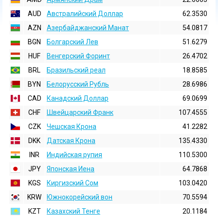
AUD
Австралийский Доллар
62.3530
AZN
Азербайджанский Манат
54.0817
BGN
Болгарский Лев
51.6279
HUF
Венгерский Форинт
26.4702
BRL
Бразильский реал
18.8585
BYN
Белорусский Рубль
28.6986
CAD
Канадский Доллар
69.0699
CHF
Швейцарский Франк
107.4555
CZK
Чешская Крона
41.2282
DKK
Датская Крона
135.4330
INR
Индийская pупия
110.5300
JPY
Японская Иена
64.7868
KGS
Киргизский Сом
103.0420
KRW
Южнокорейский вон
70.5594
KZT
Казахский Тенге
20.1184