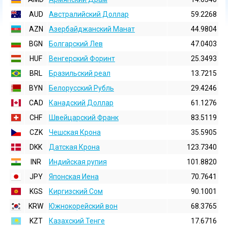
AUD
Австралийский Доллар
59.2268
AZN
Азербайджанский Манат
44.9804
BGN
Болгарский Лев
47.0403
HUF
Венгерский Форинт
25.3493
BRL
Бразильский реал
13.7215
BYN
Белорусский Рубль
29.4246
CAD
Канадский Доллар
61.1276
CHF
Швейцарский Франк
83.5119
CZK
Чешская Крона
35.5905
DKK
Датская Крона
123.7340
INR
Индийская pупия
101.8820
JPY
Японская Иена
70.7641
KGS
Киргизский Сом
90.1001
KRW
Южнокорейский вон
68.3765
KZT
Казахский Тенге
17.6716