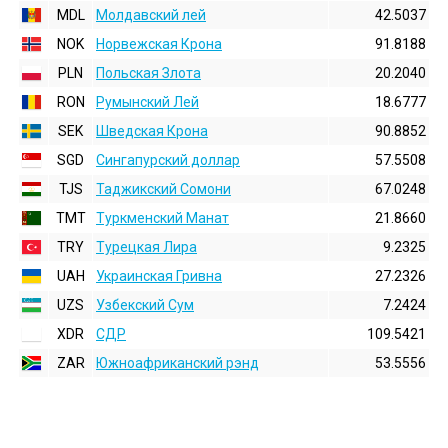
MDL
Молдавский лей
42.5037
NOK
Норвежская Крона
91.8188
PLN
Польская Злота
20.2040
RON
Румынский Лей
18.6777
SEK
Шведская Крона
90.8852
SGD
Сингапурский доллар
57.5508
TJS
Таджикский Сомони
67.0248
TMT
Туркменский Манат
21.8660
TRY
Турецкая Лира
9.2325
UAH
Украинская Гривна
27.2326
UZS
Узбекский Сум
7.2424
XDR
СДР
109.5421
ZAR
Южноафриканский рэнд
53.5556