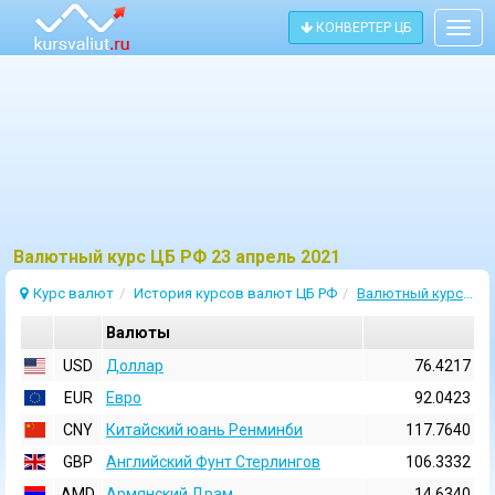
КОНВЕРТЕР ЦБ
Togg
navig
Bалютный курс ЦБ РФ 23 апрель 2021
Курс валют
История курсов валют ЦБ РФ
Валютный курс 23 Апрель 2021
Валюты
USD
Доллар
76.4217
EUR
Евро
92.0423
CNY
Китайский юань Ренминби
117.7640
GBP
Английский Фунт Стерлингов
106.3332
AMD
Армянский Драм
14.6340