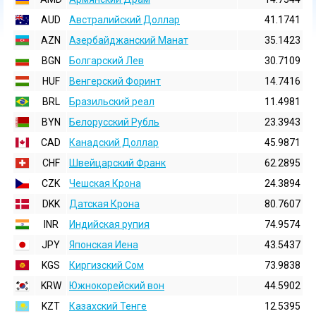
AUD
Австралийский Доллар
41.1741
AZN
Азербайджанский Манат
35.1423
BGN
Болгарский Лев
30.7109
HUF
Венгерский Форинт
14.7416
BRL
Бразильский реал
11.4981
BYN
Белорусский Рубль
23.3943
CAD
Канадский Доллар
45.9871
CHF
Швейцарский Франк
62.2895
CZK
Чешская Крона
24.3894
DKK
Датская Крона
80.7607
INR
Индийская pупия
74.9574
JPY
Японская Иена
43.5437
KGS
Киргизский Сом
73.9838
KRW
Южнокорейский вон
44.5902
KZT
Казахский Тенге
12.5395