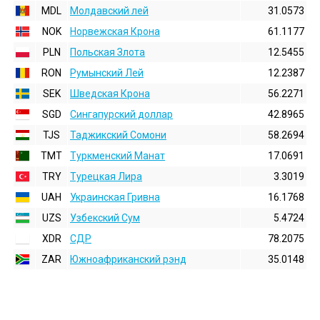
MDL
Молдавский лей
31.0573
NOK
Норвежская Крона
61.1177
PLN
Польская Злота
12.5455
RON
Румынский Лей
12.2387
SEK
Шведская Крона
56.2271
SGD
Сингапурский доллар
42.8965
TJS
Таджикский Сомони
58.2694
TMT
Туркменский Манат
17.0691
TRY
Турецкая Лира
3.3019
UAH
Украинская Гривна
16.1768
UZS
Узбекский Сум
5.4724
XDR
СДР
78.2075
ZAR
Южноафриканский рэнд
35.0148