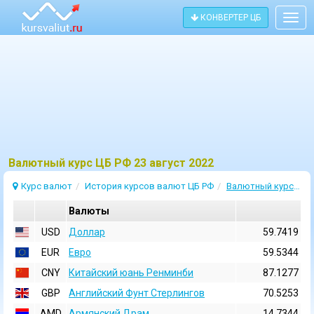
КОНВЕРТЕР ЦБ
Togg
navig
Bалютный курс ЦБ РФ 23 август 2022
Курс валют
История курсов валют ЦБ РФ
Валютный курс 23 Август 2022
Валюты
USD
Доллар
59.7419
EUR
Евро
59.5344
CNY
Китайский юань Ренминби
87.1277
GBP
Английский Фунт Стерлингов
70.5253
AMD
Армянский Драм
14.7344