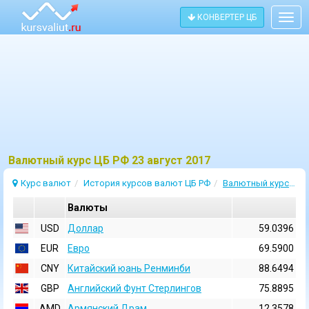
КОНВЕРТЕР ЦБ
Togg
navig
Bалютный курс ЦБ РФ 23 август 2017
Курс валют
История курсов валют ЦБ РФ
Валютный курс 23 Август 2017
Валюты
USD
Доллар
59.0396
EUR
Евро
69.5900
CNY
Китайский юань Ренминби
88.6494
GBP
Английский Фунт Стерлингов
75.8895
AMD
Армянский Драм
12.3578