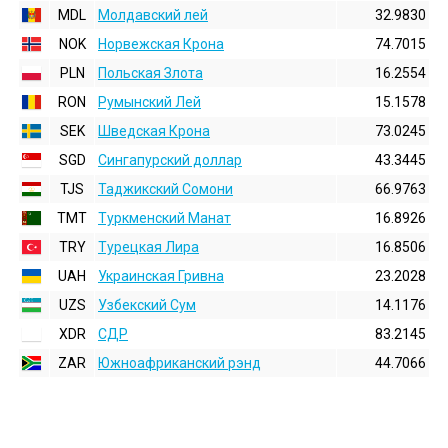
MDL
Молдавский лей
32.9830
NOK
Норвежская Крона
74.7015
PLN
Польская Злота
16.2554
RON
Румынский Лей
15.1578
SEK
Шведская Крона
73.0245
SGD
Сингапурский доллар
43.3445
TJS
Таджикский Сомони
66.9763
TMT
Туркменский Манат
16.8926
TRY
Турецкая Лира
16.8506
UAH
Украинская Гривна
23.2028
UZS
Узбекский Сум
14.1176
XDR
СДР
83.2145
ZAR
Южноафриканский рэнд
44.7066