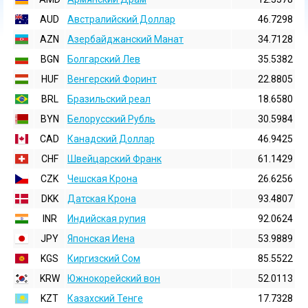
AUD
Австралийский Доллар
46.7298
AZN
Азербайджанский Манат
34.7128
BGN
Болгарский Лев
35.5382
HUF
Венгерский Форинт
22.8805
BRL
Бразильский реал
18.6580
BYN
Белорусский Рубль
30.5984
CAD
Канадский Доллар
46.9425
CHF
Швейцарский Франк
61.1429
CZK
Чешская Крона
26.6256
DKK
Датская Крона
93.4807
INR
Индийская pупия
92.0624
JPY
Японская Иена
53.9889
KGS
Киргизский Сом
85.5522
KRW
Южнокорейский вон
52.0113
KZT
Казахский Тенге
17.7328