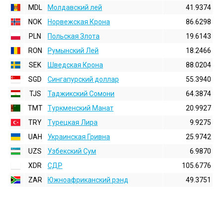
MDL
Молдавский лей
41.9374
NOK
Норвежская Крона
86.6298
PLN
Польская Злота
19.6143
RON
Румынский Лей
18.2466
SEK
Шведская Крона
88.0204
SGD
Сингапурский доллар
55.3940
TJS
Таджикский Сомони
64.3874
TMT
Туркменский Манат
20.9927
TRY
Турецкая Лира
9.9275
UAH
Украинская Гривна
25.9742
UZS
Узбекский Сум
6.9870
XDR
СДР
105.6776
ZAR
Южноафриканский рэнд
49.3751