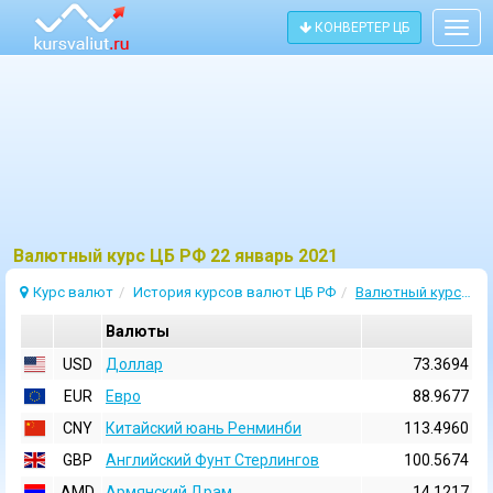
КОНВЕРТЕР ЦБ
Togg
navig
Bалютный курс ЦБ РФ 22 январь 2021
Курс валют
История курсов валют ЦБ РФ
Валютный курс 22 Январь 2021
Валюты
USD
Доллар
73.3694
EUR
Евро
88.9677
CNY
Китайский юань Ренминби
113.4960
GBP
Английский Фунт Стерлингов
100.5674
AMD
Армянский Драм
14.1217