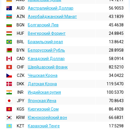
AUD
Австралийский Доллар
56.9053
AZN
Азербайджанский Манат
43.1839
BGN
Болгарский Лев
45.4638
HUF
Венгерский Форинт
24.8845
BRL
Бразильский реал
13.8642
BYN
Белорусский Рубль
28.8958
CAD
Канадский Доллар
58.0914
CHF
Швейцарский Франк
82.5210
CZK
Чешская Крона
34.0422
DKK
Датская Крона
119.5470
INR
Индийская pупия
100.5370
JPY
Японская Иена
70.8643
KGS
Киргизский Сом
86.4928
KRW
Южнокорейский вон
66.6831
KZT
Казахский Тенге
17.5298