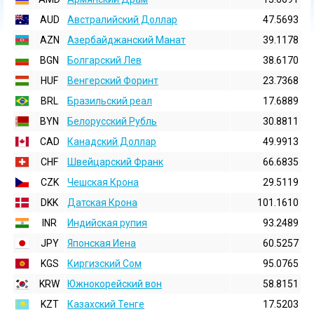
AUD
Австралийский Доллар
47.5693
AZN
Азербайджанский Манат
39.1178
BGN
Болгарский Лев
38.6170
HUF
Венгерский Форинт
23.7368
BRL
Бразильский реал
17.6889
BYN
Белорусский Рубль
30.8811
CAD
Канадский Доллар
49.9913
CHF
Швейцарский Франк
66.6835
CZK
Чешская Крона
29.5119
DKK
Датская Крона
101.1610
INR
Индийская pупия
93.2489
JPY
Японская Иена
60.5257
KGS
Киргизский Сом
95.0765
KRW
Южнокорейский вон
58.8151
KZT
Казахский Тенге
17.5203