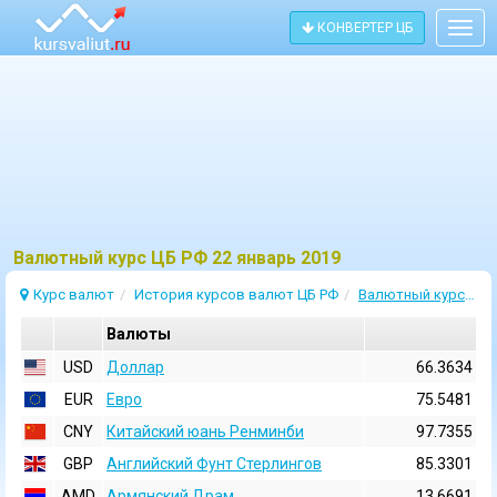
КОНВЕРТЕР ЦБ
Togg
navig
Bалютный курс ЦБ РФ 22 январь 2019
Курс валют
История курсов валют ЦБ РФ
Валютный курс 22 Январь 2019
Валюты
USD
Доллар
66.3634
EUR
Евро
75.5481
CNY
Китайский юань Ренминби
97.7355
GBP
Английский Фунт Стерлингов
85.3301
AMD
Армянский Драм
13.6691