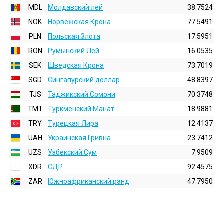
MDL
Молдавский лей
38.7524
NOK
Норвежская Крона
77.5491
PLN
Польская Злота
17.5951
RON
Румынский Лей
16.0535
SEK
Шведская Крона
73.7019
SGD
Сингапурский доллар
48.8397
TJS
Таджикский Сомони
70.3748
TMT
Туркменский Манат
18.9881
TRY
Турецкая Лира
12.4137
UAH
Украинская Гривна
23.7412
UZS
Узбекский Сум
7.9509
XDR
СДР
92.4575
ZAR
Южноафриканский рэнд
47.7950