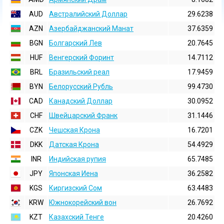
AUD
Австралийский Доллар
29.6238
AZN
Азербайджанский Манат
37.6359
BGN
Болгарский Лев
20.7645
HUF
Венгерский Форинт
14.7112
BRL
Бразильский реал
17.9459
BYN
Белорусский Рубль
99.4730
CAD
Канадский Доллар
30.0952
CHF
Швейцарский Франк
31.1446
CZK
Чешская Крона
16.7201
DKK
Датская Крона
54.4929
INR
Индийская pупия
65.7485
JPY
Японская Иена
36.2582
KGS
Киргизский Сом
63.4483
KRW
Южнокорейский вон
26.7692
KZT
Казахский Тенге
20.4260