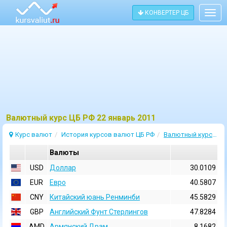
КОНВЕРТЕР ЦБ
Togg
navig
Bалютный курс ЦБ РФ 22 январь 2011
Курс валют
История курсов валют ЦБ РФ
Валютный курс 22 Январь 2011
Валюты
USD
Доллар
30.0109
EUR
Евро
40.5807
CNY
Китайский юань Ренминби
45.5829
GBP
Английский Фунт Стерлингов
47.8284
AMD
Армянский Драм
8.1682