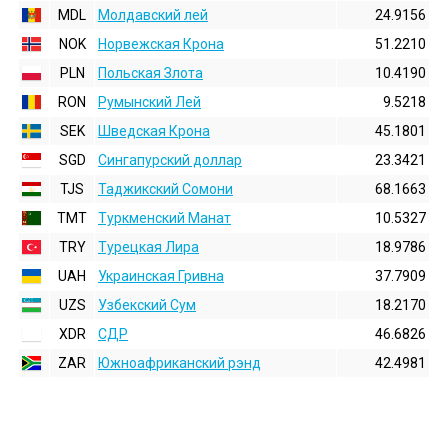
MDL
Молдавский лей
24.9156
NOK
Норвежская Крона
51.2210
PLN
Польская Злота
10.4190
RON
Румынский Лей
9.5218
SEK
Шведская Крона
45.1801
SGD
Сингапурский доллар
23.3421
TJS
Таджикский Сомони
68.1663
TMT
Туркменский Манат
10.5327
TRY
Турецкая Лира
18.9786
UAH
Украинская Гривна
37.7909
UZS
Узбекский Сум
18.2170
XDR
СДР
46.6826
ZAR
Южноафриканский рэнд
42.4981