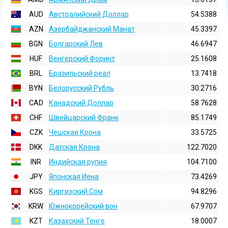
AUD
Австралийский Доллар
54.5388
AZN
Азербайджанский Манат
45.3397
BGN
Болгарский Лев
46.6947
HUF
Венгерский Форинт
25.1608
BRL
Бразильский реал
13.7418
BYN
Белорусский Рубль
30.2716
CAD
Канадский Доллар
58.7628
CHF
Швейцарский Франк
85.1749
CZK
Чешская Крона
33.5725
DKK
Датская Крона
122.7020
INR
Индийская pупия
104.7100
JPY
Японская Иена
73.4269
KGS
Киргизский Сом
94.8296
KRW
Южнокорейский вон
67.9707
KZT
Казахский Тенге
18.0007