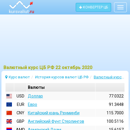
КОНВЕРТЕР ЦБ
Togg
navig
Bалютный курс ЦБ РФ 22 октябрь 2020
Курс валют
История курсов валют ЦБ РФ
Валютный курс 22 Октябрь 2020
Валюты
USD
Доллар
77.0322
EUR
Евро
91.3448
CNY
Китайский юань Ренминби
115.7000
GBP
Английский Фунт Стерлингов
100.5116
AMD
Армянский Драм
15.6157