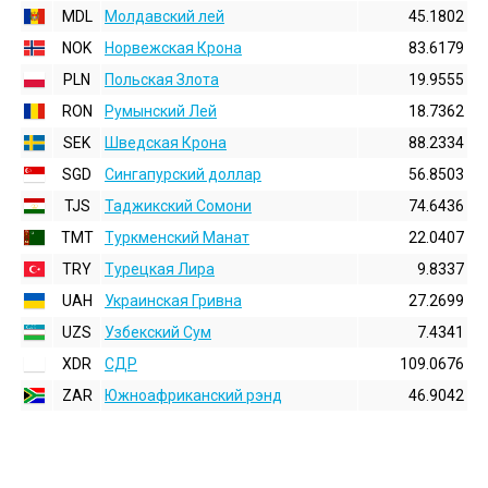
MDL
Молдавский лей
45.1802
NOK
Норвежская Крона
83.6179
PLN
Польская Злота
19.9555
RON
Румынский Лей
18.7362
SEK
Шведская Крона
88.2334
SGD
Сингапурский доллар
56.8503
TJS
Таджикский Сомони
74.6436
TMT
Туркменский Манат
22.0407
TRY
Турецкая Лира
9.8337
UAH
Украинская Гривна
27.2699
UZS
Узбекский Сум
7.4341
XDR
СДР
109.0676
ZAR
Южноафриканский рэнд
46.9042