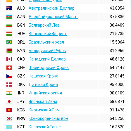
AUD
Австралийский Доллар
43.8354
AZN
Азербайджанский Манат
37.5836
BGN
Болгарский Лев
36.4409
HUF
Венгерский Форинт
21.5735
BRL
Бразильский реал
15.5064
BYN
Белорусский Рубль
31.2966
CAD
Канадский Доллар
48.6128
CHF
Швейцарский Франк
64.7447
CZK
Чешская Крона
27.8145
DKK
Датская Крона
95.4000
INR
Индийская pупия
90.0109
JPY
Японская Иена
58.6871
KGS
Киргизский Сом
91.1478
KRW
Южнокорейский вон
54.5256
KZT
Казахский Тенге
16.3520