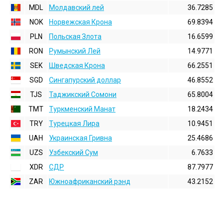
MDL
Молдавский лей
36.7285
NOK
Норвежская Крона
69.8394
PLN
Польская Злота
16.6599
RON
Румынский Лей
14.9771
SEK
Шведская Крона
66.2551
SGD
Сингапурский доллар
46.8552
TJS
Таджикский Сомони
65.8004
TMT
Туркменский Манат
18.2434
TRY
Турецкая Лира
10.9451
UAH
Украинская Гривна
25.4686
UZS
Узбекский Сум
6.7633
XDR
СДР
87.7977
ZAR
Южноафриканский рэнд
43.2152