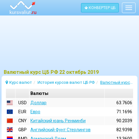
КОНВЕРТЕР ЦБ
Togg
navig
Bалютный курс ЦБ РФ 22 октябрь 2019
Курс валют
История курсов валют ЦБ РФ
Валютный курс 22 Октябрь 2019
Валюты
USD
Доллар
63.7606
EUR
Евро
71.1696
CNY
Китайский юань Ренминби
90.2039
GBP
Английский Фунт Стерлингов
82.9398
AMD
Армянский Драм
13.3600