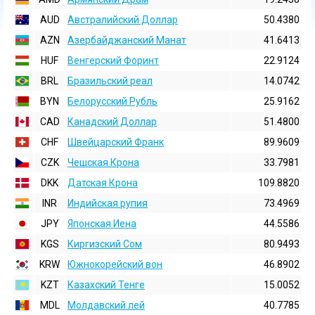
AUD
Австралийский Доллар
50.4380
AZN
Азербайджанский Манат
41.6413
HUF
Венгерский Форинт
22.9124
BRL
Бразильский реал
14.0742
BYN
Белорусский Рубль
25.9162
CAD
Канадский Доллар
51.4800
CHF
Швейцарский Франк
89.9609
CZK
Чешская Крона
33.7981
DKK
Датская Крона
109.8820
INR
Индийская pупия
73.4969
JPY
Японская Иена
44.5586
KGS
Киргизский Сом
80.9493
KRW
Южнокорейский вон
46.8902
KZT
Казахский Тенге
15.0052
MDL
Молдавский лей
40.7785