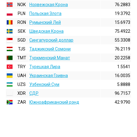
NOK
Норвежская Крона
76.2883
PLN
Польская Злота
19.3792
RON
Румынский Лей
15.6973
SEK
Шведская Крона
75.4922
SGD
Сингапурский доллар
55.3308
TJS
Таджикский Сомони
76.2119
TMT
Туркменский Манат
20.2258
TRY
Турецкая Лира
1.5541
UAH
Украинская Гривна
16.0035
UZS
Узбекский Сум
5.8888
XDR
СДР
96.7157
ZAR
Южноафриканский рэнд
42.9790