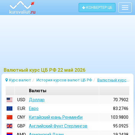
КОНВЕРТЕР ЦБ
Togg
navig
Bалютный курс ЦБ РФ 22 май 2026
Курс валют
История курсов валют ЦБ РФ
Валютный курс 22 Май 2026
Валюты
USD
Доллар
70.7902
EUR
Евро
83.2746
CNY
Китайский юань Ренминби
103.9800
GBP
Английский Фунт Стерлингов
95.0925
AMD
Армянский Драм
19.2438