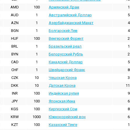
AMD
100
Армянский Драм
1
AUD
1
Австралийский Доллар
5
AZN
1
Азербайджанский Манат
4
BGN
1
Болгарский Лев
4
HUF
100
Венгерский Форинт
2
BRL
1
Бразильский реал
1
BYN
1
Белорусский Рубль
2
CAD
1
Канадский Доллар
5
CHF
1
Швейцарский Франк
8
CZK
10
Чешская Крона
3
DKK
10
Датская Крона
11
INR
100
Индийская pупия
9
JPY
100
Японская Иена
6
KGS
100
Киргизский Сом
8
KRW
1000
Южнокорейский вон
6
KZT
100
Казахский Тенге
1