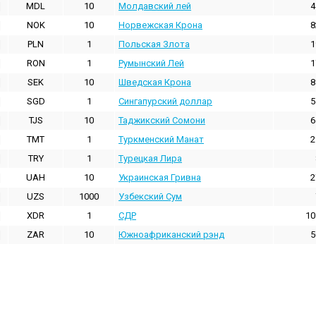
MDL
10
Молдавский лей
4
NOK
10
Норвежская Крона
8
PLN
1
Польская Злота
1
RON
1
Румынский Лей
1
SEK
10
Шведская Крона
8
SGD
1
Сингапурский доллар
5
TJS
10
Таджикский Сомони
6
TMT
1
Туркменский Манат
2
TRY
1
Турецкая Лира
UAH
10
Украинская Гривна
2
UZS
1000
Узбекский Сум
XDR
1
СДР
10
ZAR
10
Южноафриканский рэнд
5