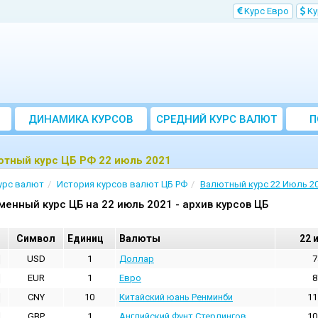
Kурс Евро
Kу
ДИНАМИКА КУРСОВ
CРЕДНИЙ КУРС ВАЛЮТ
П
ЗА МЕСЯЦ
ютный курс ЦБ РФ 22 июль 2021
урс валют
История курсов валют ЦБ РФ
Валютный курс 22 Июль 2
менный курс ЦБ на 22 июль 2021 - архив курсов ЦБ
Cимвол
Единиц
Валюты
22 
USD
1
Доллар
7
EUR
1
Евро
8
CNY
10
Китайский юань Ренминби
11
GBP
1
Английский Фунт Стерлингов
10