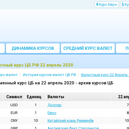
Kурс Евро
Kу
ДИНАМИКА КУРСОВ
CРЕДНИЙ КУРС ВАЛЮТ
П
ЗА МЕСЯЦ
тный курс ЦБ РФ 22 апрель 2020
урс валют
История курсов валют ЦБ РФ
Валютный курс 22 Апрель 
менный курс ЦБ на 22 апрель 2020 - архив курсов ЦБ
Cимвол
Единиц
Валюты
22 ап
USD
1
Доллар
7
EUR
1
Евро
8
CNY
10
Китайский юань Ренминби
10
GBP
1
Английский Фунт Стерлингов
9