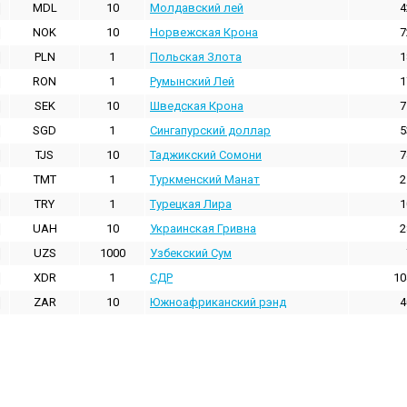
MDL
10
Молдавский лей
4
NOK
10
Норвежская Крона
7
PLN
1
Польская Злота
1
RON
1
Румынский Лей
1
SEK
10
Шведская Крона
7
SGD
1
Сингапурский доллар
5
TJS
10
Таджикский Сомони
7
TMT
1
Туркменский Манат
2
TRY
1
Турецкая Лира
1
UAH
10
Украинская Гривна
2
UZS
1000
Узбекский Сум
XDR
1
СДР
10
ZAR
10
Южноафриканский рэнд
4