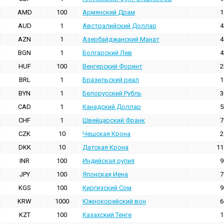
AMD
100
Армянский Драм
1
AUD
1
Австралийский Доллар
4
AZN
1
Азербайджанский Манат
4
BGN
1
Болгарский Лев
4
HUF
100
Венгерский Форинт
2
BRL
1
Бразильский реал
1
BYN
1
Белорусский Рубль
3
CAD
1
Канадский Доллар
5
CHF
1
Швейцарский Франк
7
CZK
10
Чешская Крона
2
DKK
10
Датская Крона
11
INR
100
Индийская pупия
9
JPY
100
Японская Иена
7
KGS
100
Киргизский Сом
9
KRW
1000
Южнокорейский вон
6
KZT
100
Казахский Тенге
1