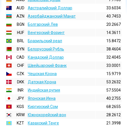
AUD
Австралийский Доллар
33.6034
AZN
Азербайджанский Манат
40.7453
BGN
Болгарский Лев
20.2667
HUF
Венгерский Форинт
14.3611
BRL
Бразильский реал
15.8472
BYN
Белорусский Рубль
38.4604
CAD
Канадский Доллар
32.4045
CHF
Швейцарский Франк
33.0001
CZK
Чешская Крона
15.9719
DKK
Датская Крона
53.2632
INR
Индийская pупия
57.5504
JPY
Японская Иена
40.2755
KGS
Киргизский Сом
68.2655
KRW
Южнокорейский вон
28.2612
KZT
Казахский Тенге
21.3998