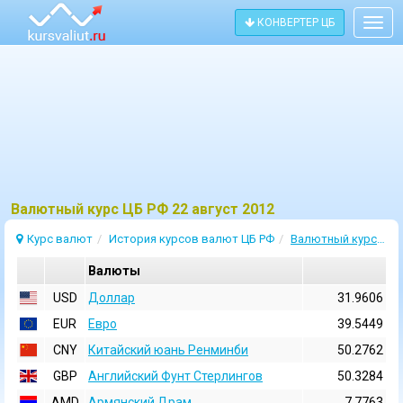
КОНВЕРТЕР ЦБ
Togg
navig
Bалютный курс ЦБ РФ 22 август 2012
Курс валют
История курсов валют ЦБ РФ
Валютный курс 22 Август 2012
Валюты
USD
Доллар
31.9606
EUR
Евро
39.5449
CNY
Китайский юань Ренминби
50.2762
GBP
Английский Фунт Стерлингов
50.3284
AMD
Армянский Драм
7.7763