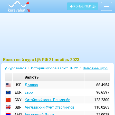
КОНВЕРТЕР ЦБ
Togg
navig
Bалютный курс ЦБ РФ 21 ноябрь 2023
Курс валют
История курсов валют ЦБ РФ
Валютный курс 21 Ноябрь 2023
Валюты
USD
Доллар
88.4954
EUR
Евро
96.6597
CNY
Китайский юань Ренминби
123.2300
GBP
Английский Фунт Стерлингов
110.0263
AMD
Армянский Драм
22.0028