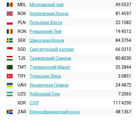
MDL
Молдавский лей
49.5537
NOK
Норвежская Крона
81.4597
PLN
Польская Злота
22.1582
RON
Румынский Лей
19.4512
SEK
Шведская Крона
84.3754
SGD
Сингапурский доллар
66.0315
TJS
Таджикский Сомони
80.8030
TMT
Туркменский Манат
25.2844
TRY
Турецкая Лира
3.0851
UAH
Украинская Гривна
24.4872
UZS
Узбекский Сум
7.2065
XDR
СДР
117.4290
ZAR
Южноафриканский рэнд
48.1367