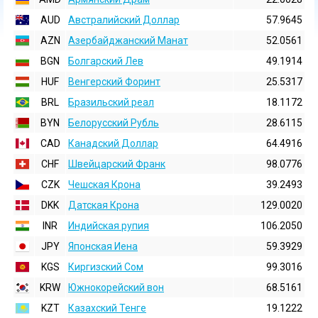
AUD
Австралийский Доллар
57.9645
AZN
Азербайджанский Манат
52.0561
BGN
Болгарский Лев
49.1914
HUF
Венгерский Форинт
25.5317
BRL
Бразильский реал
18.1172
BYN
Белорусский Рубль
28.6115
CAD
Канадский Доллар
64.4916
CHF
Швейцарский Франк
98.0776
CZK
Чешская Крона
39.2493
DKK
Датская Крона
129.0020
INR
Индийская pупия
106.2050
JPY
Японская Иена
59.3929
KGS
Киргизский Сом
99.3016
KRW
Южнокорейский вон
68.5161
KZT
Казахский Тенге
19.1222