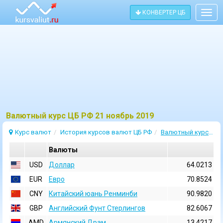
КОНВЕРТЕР ЦБ
Togg
navig
Bалютный курс ЦБ РФ 21 ноябрь 2019
Курс валют
История курсов валют ЦБ РФ
Валютный курс 21 Ноябрь 2019
Валюты
USD
Доллар
64.0213
EUR
Евро
70.8524
CNY
Китайский юань Ренминби
90.9820
GBP
Английский Фунт Стерлингов
82.6067
AMD
Армянский Драм
13.4217