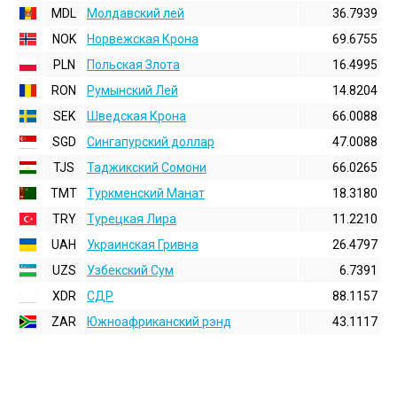
MDL
Молдавский лей
36.7939
NOK
Норвежская Крона
69.6755
PLN
Польская Злота
16.4995
RON
Румынский Лей
14.8204
SEK
Шведская Крона
66.0088
SGD
Сингапурский доллар
47.0088
TJS
Таджикский Сомони
66.0265
TMT
Туркменский Манат
18.3180
TRY
Турецкая Лира
11.2210
UAH
Украинская Гривна
26.4797
UZS
Узбекский Сум
6.7391
XDR
СДР
88.1157
ZAR
Южноафриканский рэнд
43.1117