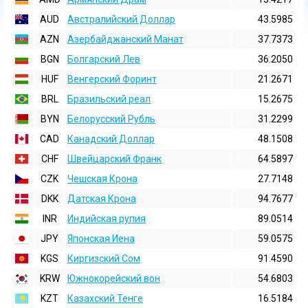
AUD
Австралийский Доллар
43.5985
AZN
Азербайджанский Манат
37.7373
BGN
Болгарский Лев
36.2050
HUF
Венгерский Форинт
21.2671
BRL
Бразильский реал
15.2675
BYN
Белорусский Рубль
31.2299
CAD
Канадский Доллар
48.1508
CHF
Швейцарский Франк
64.5897
CZK
Чешская Крона
27.7148
DKK
Датская Крона
94.7677
INR
Индийская pупия
89.0514
JPY
Японская Иена
59.0575
KGS
Киргизский Сом
91.4590
KRW
Южнокорейский вон
54.6803
KZT
Казахский Тенге
16.5184