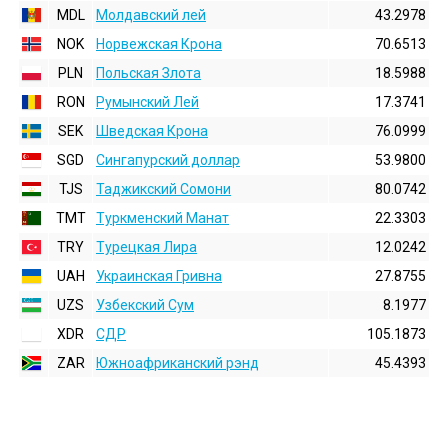
MDL
Молдавский лей
43.2978
NOK
Норвежская Крона
70.6513
PLN
Польская Злота
18.5988
RON
Румынский Лей
17.3741
SEK
Шведская Крона
76.0999
SGD
Сингапурский доллар
53.9800
TJS
Таджикский Сомони
80.0742
TMT
Туркменский Манат
22.3303
TRY
Турецкая Лира
12.0242
UAH
Украинская Гривна
27.8755
UZS
Узбекский Сум
8.1977
XDR
СДР
105.1873
ZAR
Южноафриканский рэнд
45.4393