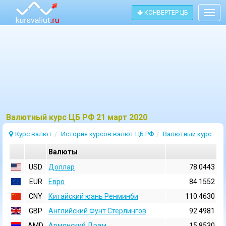
КОНВЕРТЕР ЦБ
Togg
navig
Bалютный курс ЦБ РФ 21 март 2020
Курс валют
История курсов валют ЦБ РФ
Валютный курс 21 Март 2020
Валюты
USD
Доллар
78.0443
EUR
Евро
84.1552
CNY
Китайский юань Ренминби
110.4630
GBP
Английский Фунт Стерлингов
92.4981
AMD
Армянский Драм
15.8530