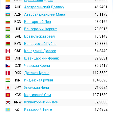
AUD
Австралийский Доллар
46.2491
AZN
Азербайджанский Манат
46.1173
BGN
Болгарский Лев
43.0162
HUF
Венгерский Форинт
23.8916
BRL
Бразильский реал
15.3148
BYN
Белорусский Рубль
30.3332
CAD
Канадский Доллар
54.8449
CHF
Швейцарский Франк
79.8081
CZK
Чешская Крона
30.9417
DKK
Датская Крона
112.5580
INR
Индийская pупия
104.0690
JPY
Японская Иена
71.0624
KGS
Киргизский Сом
107.1680
KRW
Южнокорейский вон
62.9080
KZT
Казахский Тенге
17.4352