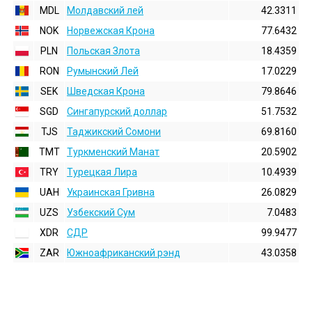
MDL
Молдавский лей
42.3311
NOK
Норвежская Крона
77.6432
PLN
Польская Злота
18.4359
RON
Румынский Лей
17.0229
SEK
Шведская Крона
79.8646
SGD
Сингапурский доллар
51.7532
TJS
Таджикский Сомони
69.8160
TMT
Туркменский Манат
20.5902
TRY
Турецкая Лира
10.4939
UAH
Украинская Гривна
26.0829
UZS
Узбекский Сум
7.0483
XDR
СДР
99.9477
ZAR
Южноафриканский рэнд
43.0358