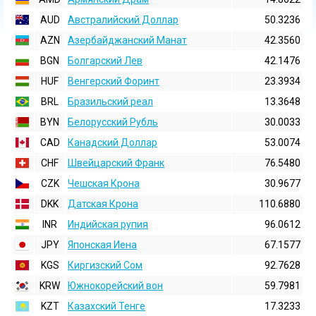
AUD
Австралийский Доллар
50.3236
AZN
Азербайджанский Манат
42.3560
BGN
Болгарский Лев
42.1476
HUF
Венгерский Форинт
23.3934
BRL
Бразильский реал
13.3648
BYN
Белорусский Рубль
30.0033
CAD
Канадский Доллар
53.0074
CHF
Швейцарский Франк
76.5480
CZK
Чешская Крона
30.9677
DKK
Датская Крона
110.6880
INR
Индийская pупия
96.0612
JPY
Японская Иена
67.1577
KGS
Киргизский Сом
92.7628
KRW
Южнокорейский вон
59.7981
KZT
Казахский Тенге
17.3233