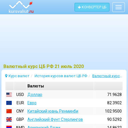
КОНВЕРТЕР ЦБ
Togg
navig
Bалютный курс ЦБ РФ 21 июль 2020
Курс валют
История курсов валют ЦБ РФ
Валютный курс 21 Июль 2020
Валюты
USD
Доллар
71.9628
EUR
Евро
82.3902
CNY
Китайский юань Ренминби
102.9500
GBP
Английский Фунт Стерлингов
90.5292
AMD
Армянский Драм
14.8622