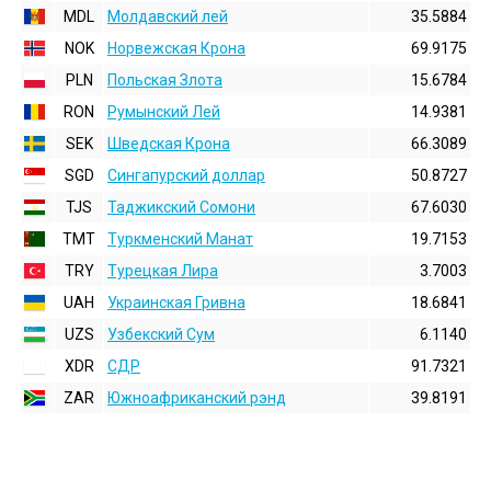
MDL
Молдавский лей
35.5884
NOK
Норвежская Крона
69.9175
PLN
Польская Злота
15.6784
RON
Румынский Лей
14.9381
SEK
Шведская Крона
66.3089
SGD
Сингапурский доллар
50.8727
TJS
Таджикский Сомони
67.6030
TMT
Туркменский Манат
19.7153
TRY
Турецкая Лира
3.7003
UAH
Украинская Гривна
18.6841
UZS
Узбекский Сум
6.1140
XDR
СДР
91.7321
ZAR
Южноафриканский рэнд
39.8191