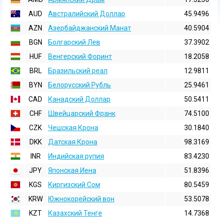
AUD
Австралийский Доллар
45.9496
AZN
Азербайджанский Манат
40.5904
BGN
Болгарский Лев
37.3902
HUF
Венгерский Форинт
18.2058
BRL
Бразильский реал
12.9811
BYN
Белорусский Рубль
25.9461
CAD
Канадский Доллар
50.5411
CHF
Швейцарский Франк
74.5100
CZK
Чешская Крона
30.1840
DKK
Датская Крона
98.3169
INR
Индийская pупия
83.4230
JPY
Японская Иена
51.8396
KGS
Киргизский Сом
80.5459
KRW
Южнокорейский вон
53.5078
KZT
Казахский Тенге
14.7368