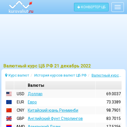
КОНВЕРТЕР ЦБ
Togg
navig
Bалютный курс ЦБ РФ 21 декабрь 2022
Курс валют
История курсов валют ЦБ РФ
Валютный курс 21 Декабрь 2022
Валюты
USD
Доллар
69.0037
EUR
Евро
73.3389
CNY
Китайский юань Ренминби
98.7901
GBP
Английский Фунт Стерлингов
83.7015
AMD
Армянский Драм
17.5256