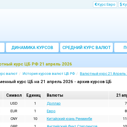
Kурс Евро
Kу
ДИНАМИКА КУРСОВ
CРЕДНИЙ КУРС ВАЛЮТ
П
ЗА МЕСЯЦ
тный курс ЦБ РФ 21 апрель 2026
урс валют
История курсов валют ЦБ РФ
Валютный курс 21 Апрель 
менный курс ЦБ на 21 апрель 2026 - архив курсов ЦБ
Cимвол
Единиц
Валюты
21 ап
USD
1
Доллар
7
EUR
1
Евро
8
CNY
10
Китайский юань Ренминби
11
GBP
1
Английский Фунт Стерлингов
10