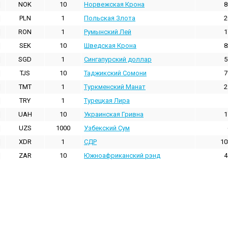
NOK
10
Норвежская Крона
8
PLN
1
Польская Злота
2
RON
1
Румынский Лей
1
SEK
10
Шведская Крона
8
SGD
1
Сингапурский доллар
5
TJS
10
Таджикский Сомони
7
TMT
1
Туркменский Манат
2
TRY
1
Турецкая Лира
UAH
10
Украинская Гривна
1
UZS
1000
Узбекский Сум
XDR
1
СДР
10
ZAR
10
Южноафриканский рэнд
4