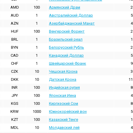
AMD
100
Армянский Драм
2
AUD
1
Австралийский Доллар
5
AZN
1
Азербайджанский Манат
4
HUF
100
Венгерский Форинт
2
BRL
1
Бразильский реал
1
BYN
1
Белорусский Рубль
2
CAD
1
Канадский Доллар
5
CHF
1
Швейцарский Франк
9
CZK
10
Чешская Крона
3
DKK
10
Датская Крона
11
INR
100
Индийская pупия
8
JPY
100
Японская Иена
4
KGS
100
Киргизский Сом
8
KRW
1000
Южнокорейский вон
5
KZT
100
Казахский Тенге
1
MDL
10
Молдавский лей
4