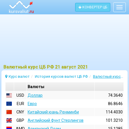
КОНВЕРТЕР ЦБ
Togg
navig
Bалютный курс ЦБ РФ 21 август 2021
Курс валют
История курсов валют ЦБ РФ
Валютный курс 21 Август 2021
Валюты
USD
Доллар
74.3640
EUR
Евро
86.8646
CNY
Китайский юань Ренминби
114.4030
GBP
Английский Фунт Стерлингов
101.3210
AMD
Армянский Драм
15.1285