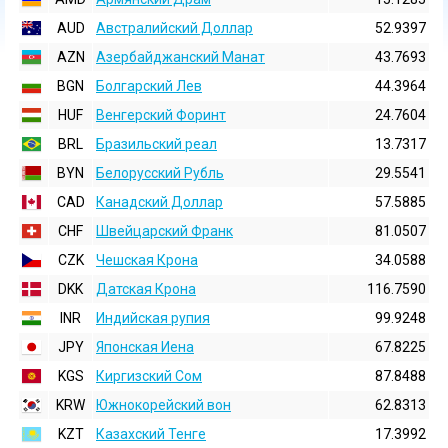
AUD
Австралийский Доллар
52.9397
AZN
Азербайджанский Манат
43.7693
BGN
Болгарский Лев
44.3964
HUF
Венгерский Форинт
24.7604
BRL
Бразильский реал
13.7317
BYN
Белорусский Рубль
29.5541
CAD
Канадский Доллар
57.5885
CHF
Швейцарский Франк
81.0507
CZK
Чешская Крона
34.0588
DKK
Датская Крона
116.7590
INR
Индийская pупия
99.9248
JPY
Японская Иена
67.8225
KGS
Киргизский Сом
87.8488
KRW
Южнокорейский вон
62.8313
KZT
Казахский Тенге
17.3992