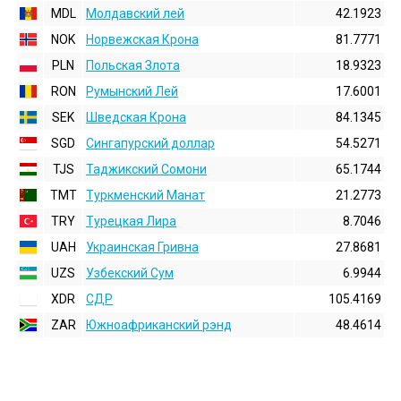
MDL
Молдавский лей
42.1923
NOK
Норвежская Крона
81.7771
PLN
Польская Злота
18.9323
RON
Румынский Лей
17.6001
SEK
Шведская Крона
84.1345
SGD
Сингапурский доллар
54.5271
TJS
Таджикский Сомони
65.1744
TMT
Туркменский Манат
21.2773
TRY
Турецкая Лира
8.7046
UAH
Украинская Гривна
27.8681
UZS
Узбекский Сум
6.9944
XDR
СДР
105.4169
ZAR
Южноафриканский рэнд
48.4614