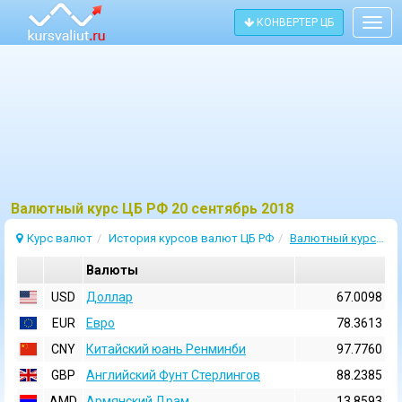
КОНВЕРТЕР ЦБ
Togg
navig
Bалютный курс ЦБ РФ 20 сентябрь 2018
Курс валют
История курсов валют ЦБ РФ
Валютный курс 20 Сентябрь 2018
Валюты
USD
Доллар
67.0098
EUR
Евро
78.3613
CNY
Китайский юань Ренминби
97.7760
GBP
Английский Фунт Стерлингов
88.2385
AMD
Армянский Драм
13.8593