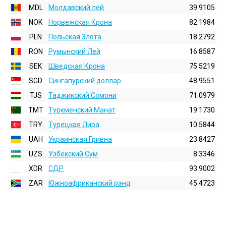
MDL
Молдавский лей
39.9105
NOK
Норвежская Крона
82.1984
PLN
Польская Злота
18.2792
RON
Румынский Лей
16.8587
SEK
Шведская Крона
75.5219
SGD
Сингапурский доллар
48.9551
TJS
Таджикский Сомони
71.0979
TMT
Туркменский Манат
19.1730
TRY
Турецкая Лира
10.5844
UAH
Украинская Гривна
23.8427
UZS
Узбекский Сум
8.3346
XDR
СДР
93.9002
ZAR
Южноафриканский рэнд
45.4723