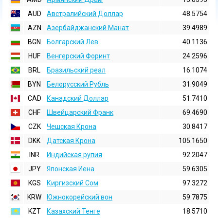
AUD
Австралийский Доллар
48.5754
AZN
Азербайджанский Манат
39.4989
BGN
Болгарский Лев
40.1136
HUF
Венгерский Форинт
24.2596
BRL
Бразильский реал
16.1074
BYN
Белорусский Рубль
31.9049
CAD
Канадский Доллар
51.7410
CHF
Швейцарский Франк
69.4690
CZK
Чешская Крона
30.8417
DKK
Датская Крона
105.1650
INR
Индийская pупия
92.2047
JPY
Японская Иена
59.6305
KGS
Киргизский Сом
97.3272
KRW
Южнокорейский вон
59.7875
KZT
Казахский Тенге
18.5710